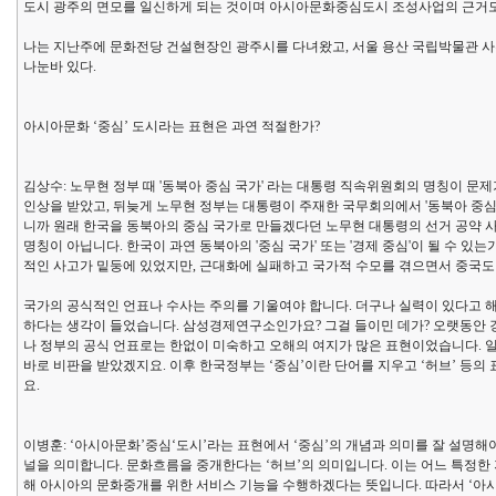
도시 광주의 면모를 일신하게 되는 것이며 아시아문화중심도시 조성사업의 근거도
나는 지난주에 문화전당 건설현장인 광주시를 다녀왔고, 서울 용산 국립박물관
나눈바 있다.
아시아문화 ‘중심’ 도시라는 표현은 과연 적절한가?
김상수: 노무현 정부 때 '동북아 중심 국가' 라는 대통령 직속위원회의 명칭이 문제
인상을 받았고, 뒤늦게 노무현 정부는 대통령이 주재한 국무회의에서 '동북아 중심 
니까 원래 한국을 동북아의 중심 국가로 만들겠다던 노무현 대통령의 선거 공약 사
명칭이 아닙니다. 한국이 과연 동북아의 '중심 국가' 또는 '경제 중심'이 될 수 
적인 사고가 밑둥에 있었지만, 근대화에 실패하고 국가적 수모를 겪으면서 중국도
국가의 공식적인 언표나 수사는 주의를 기울여야 합니다. 더구나 실력이 있다고 해
하다는 생각이 들었습니다. 삼성경제연구소인가요? 그걸 들이민 데가? 오랫동안 
나 정부의 공식 언표로는 한없이 미숙하고 오해의 여지가 많은 표현이었습니다. 일
바로 비판을 받았겠지요. 이후 한국정부는 ‘중심’이란 단어를 지우고 ‘허브’ 등의 
요.
이병훈: ‘아시아문화’중심‘도시’라는 표현에서 ‘중심’의 개념과 의미를 잘 설명해
널을 의미합니다. 문화흐름을 중개한다는 ‘허브’의 의미입니다. 이는 어느 특정한
해 아시아의 문화중개를 위한 서비스 기능을 수행하겠다는 뜻입니다. 따라서 ‘