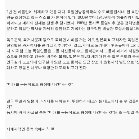
2년 전 베를린에 체재하고 있을 때다. 독일연방공화국의 수도 베를린시내 한 복판 베를린 
관을 조성하고 있는 장소를 가 본적이 있다. 1933년부터 1945년까지 히틀러의 
파괴되고 폐허의 잔재는 전쟁 후 철거됐다. 1989년 동서독 통일이후 많은 정치
문하고 억압한 역사를 자세히 증언하고 기록하는 영구적인 박물관 조성사업을 1992년부
독도문제, 과거사문제 등으로 툭하면 시비를 거는 이웃 일본과 비교하자면 독일은
잔인했던 과거역사를 숨기고 감추려하지 않고, 제대로 드러내어 후손들에게 그리고
다. 이처럼 오늘 독일인들은 그들 자신들의 수도 한복판에서 그들이 과거에 저질
스로를 단죄하고 있음에 비추어 볼 때, 일본은 제2차 세계대전 중 일본 본토와 중
연구실과 도쿄의대 연구실이 있던 도쿄 한복판 인근 장소에 초현대식 빌딩으로 ‘신
폐하고 있음은 너무나 극명한 대조와 비교가 된다.
“미래를 능동적으로 형성해 나간다는 것”
결국 독일과 일본이 과거사를 대하는 이 뚜렷하게 대조되는 태도에서 볼 수 있듯이,
가?
동시에 과거 사실을 통해 “미래를 능동적으로 형성해 나간다는 것”은 또 무엇일 수
세계사적인 문맥 속에서 5. 18