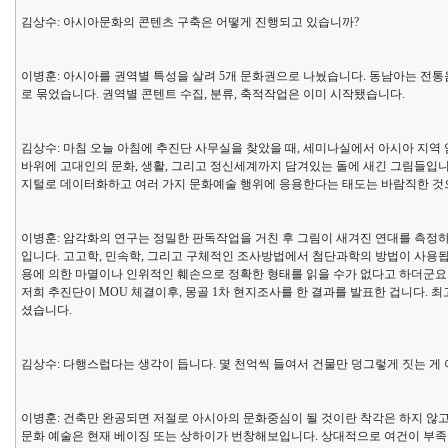
김상수: 아시아문화의 콘텐츠 구축은 어떻게 진행되고 있습니까?
이병훈: 아시아를 권역별 특성을 살려 5개 문화권으로 나눴습니다. 동남아는 전통
로 묶었습니다. 권역별 콘텐트 수집, 분류, 축적작업은 이미 시작됐습니다.
김상수: 마침 오늘 아침에 추진단 사무실을 찾았을 때, 세미나실에서 아시아 지역
바위에 고대인의 문화, 생활, 그리고 정신세계까지 담겨있는 돌에 새긴 그림들입니
지털로 데이터화하고 여러 가지 문화예술 행위에 응용한다는 태도는 바람직한 것
이병훈: 암각화의 연구는 정밀한 판독작업을 거친 후 그림이 새겨진 연대를 측정하
입니다. 고고학, 민속학, 그리고 구체적인 조사방법에서 첨단과학의 방법이 사용됩
용에 의한 마멸이나 인위적인 훼손으로 정확한 형태를 읽을 수가 없다고 하더군요
저희 추진단이 MOU 체결이후, 몽골 1차 현지조사를 한 결과를 발표한 겁니다. 
셨습니다.
김상수: 다행스럽다는 생각이 듭니다. 몇 천억씩 들여서 건물만 덩그렇게 짓는 게
이병훈: 건축만 완공되면 저절로 아시아의 문화중심이 될 것이란 착각은 하지 않
문화 예술은 현재 베이징 또는 상하이가 번창해보입니다. 상대적으로 여건이 부족