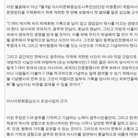
이런 물음에서 지난 7월 6일 아시아문화중심도시추진단(단장 이병훈)이 국립아시
운영방안을 구체화하기 위해 개최한 첫 번째 포럼에서 첫 발제를 맡은 김상봉 교수
“5·18이 역사책 속의 박제화된 기록으로 남지 않고 끊임없이 역사를 이끄는 생명으
야 한다. 당사자와 국외자가, 광주와 전남이, 호남과 영남이, 그리고 지방과 서울이 5·1
속에서 영속적인 생명을 얻게 될 것이다. 이를 위해 우리가 유념해야 할 것이 두 가지 
월 광주에서 우발적으로 일어난 사건이 아니다. 그것은 멀리 동학농민전쟁에서 시
투쟁과 4·19, 그리고 부마항쟁의 역사를 잇는 사건으로 기억되고 기념되어야 한다.
그리고 공간적인 면에서도 광주라는 지역에 국한된 사건이 아니라 직접 간접으로
개방적인 사실인식에 바탕하여 (또는 바탕해서만) 5·18은 좁은 의미의 당사자가 
렇게 5·18이 한국의 (또는 아시아의, 세계의) 민중항쟁사의 문맥 속에서 개방
아닌 사람들이 더불어 5·18을 적극적으로 기념하는 일에 참여할 수 있기 위해서
월 기념행사의 전부 또는 그것이 어렵다면 일부의 기획을 당사자 아닌 외부인들에게 맡
화”를 낳는다는 비판을 잠재울 수 있을 것이다.”
아시아문화중심도시 조성사업의 근거
이런 주장은 5.18 광주를 기억하고 기념하는 노력이 광주시민들만의, 그리고 한
체로의 역사적 경험으로 진전시켜야만 한다는 너무나 당연한 책무를 말하고 있다. 
주. 인권. 평화의 가치를 공유할 수 있는 곳이다. 그러므로 아시아 문화의 소통과 
통의 기억과 경험으로 광주와 한국과 아시아를 정면에서 통괄적으로 새롭게 대면하