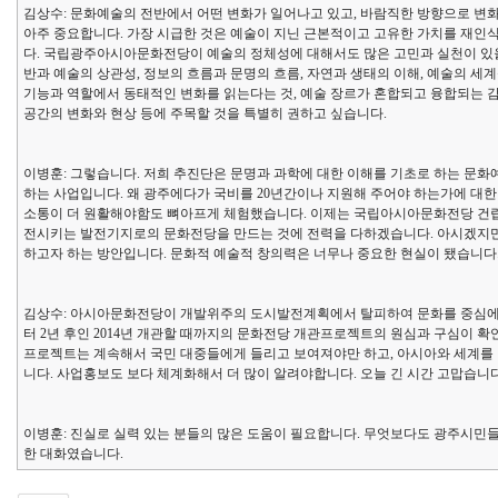
김상수: 문화예술의 전반에서 어떤 변화가 일어나고 있고, 바람직한 방향으로 변
아주 중요합니다. 가장 시급한 것은 예술이 지닌 근본적이고 고유한 가치를 재인
다. 국립광주아시아문화전당이 예술의 정체성에 대해서도 많은 고민과 실천이 있을
반과 예술의 상관성, 정보의 흐름과 문명의 흐름, 자연과 생태의 이해, 예술의 세
기능과 역할에서 동태적인 변화를 읽는다는 것, 예술 장르가 혼합되고 융합되는 감
공간의 변화와 현상 등에 주목할 것을 특별히 권하고 싶습니다.
이병훈: 그렇습니다. 저희 추진단은 문명과 과학에 대한 이해를 기초로 하는 문
하는 사업입니다. 왜 광주에다가 국비를 20년간이나 지원해 주어야 하는가에 대
소통이 더 원활해야함도 뼈아프게 체험했습니다. 이제는 국립아시아문화전당 건립
전시키는 발전기지로의 문화전당을 만드는 것에 전력을 다하겠습니다. 아시겠지
하고자 하는 방안입니다. 문화적 예술적 창의력은 너무나 중요한 현실이 됐습니다
김상수: 아시아문화전당이 개발위주의 도시발전계획에서 탈피하여 문화를 중심에 
터 2년 후인 2014년 개관할 때까지의 문화전당 개관프로젝트의 원심과 구심이 
프로젝트는 계속해서 국민 대중들에게 들리고 보여져야만 하고, 아시아와 세계를
니다. 사업홍보도 보다 체계화해서 더 많이 알려야합니다. 오늘 긴 시간 고맙습니다
이병훈: 진실로 실력 있는 분들의 많은 도움이 필요합니다. 무엇보다도 광주시민들
한 대화였습니다.