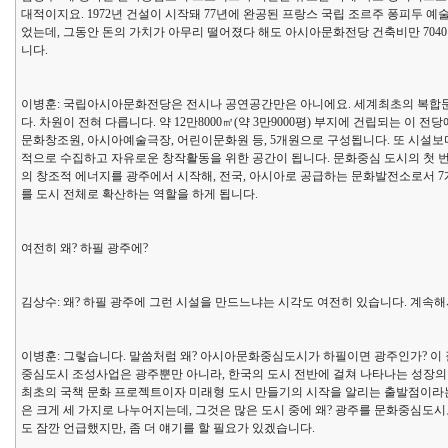
대적이지요. 1972년 건설이 시작돼 77년에 완공된 프랑스 국립 조르주 퐁피두 예술문화센터(Cent
었는데, 그동안 돈의 가치가 아무리 떨어졌다 해도 아시아문화전당 건축비만 7040
니다.
이병훈: 국립아시아문화전당은 전시나 공연공간만은 아니에요. 세계최초의 복합문
다. 차원이 전혀 다릅니다. 약 12만8000㎡(약 3만9000평) 부지에 건립되는 
문화창조원, 아시아예술극장, 어린이문화원 등, 5개원으로 구성됩니다. 또 시설보
적으로 수집하고 자유로운 창작활동을 위한 공간이 됩니다. 문화중심 도시의 첫 
의 창조적 에너지를 광주에서 시작해, 전국, 아시아로 공급하는 문화발전소로서 
를 도시 전체로 확산하는 역할을 하게 됩니다.
여전히 왜? 하필 광주에?
김상수: 왜? 하필 광주에 그런 시설을 만드느냐는 시각도 여전히 있습니다. 계속해
이병훈: 그렇습니다. 말씀처럼 왜? 아시아문화중심도시가 하필이면 광주인가? 이 
중심도시 조성사업은 광주뿐만 아니라, 한국의 도시 전반에 걸쳐 나타나는 성장의
최초의 국책 문화 프로젝트이자 미래형 도시 만들기의 시작을 알리는 출발점이라는 
은 크게 세 가지로 나누어지는데, 그것은 많은 도시 중에 왜? 광주를 문화중심도
도 잠깐 언급했지만, 좀 더 얘기를 할 필요가 있겠습니다.