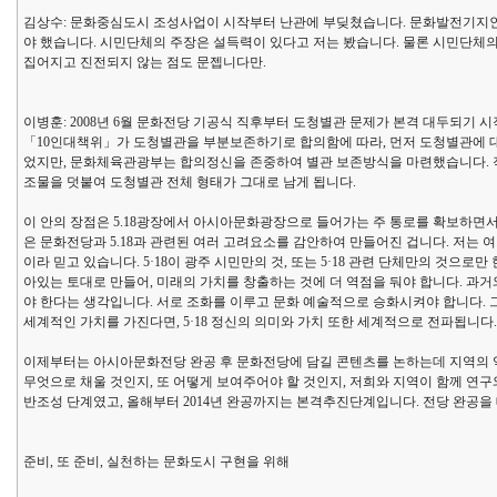
김상수: 문화중심도시 조성사업이 시작부터 난관에 부딪쳤습니다. 문화발전기지인
야 했습니다. 시민단체의 주장은 설득력이 있다고 저는 봤습니다. 물론 시민단체의
집어지고 진전되지 않는 점도 문젭니다만.
이병훈: 2008년 6월 문화전당 기공식 직후부터 도청별관 문제가 본격 대두되기 시
「10인대책위」가 도청별관을 부분보존하기로 합의함에 따라, 먼저 도청별관에 
었지만, 문화체육관광부는 합의정신을 존중하여 별관 보존방식을 마련했습니다. 작년
조물을 덧붙여 도청별관 전체 형태가 그대로 남게 됩니다.
이 안의 장점은 5.18광장에서 아시아문화광장으로 들어가는 주 통로를 확보하면
은 문화전당과 5.18과 관련된 여러 고려요소를 감안하여 만들어진 겁니다. 저는 
이라 믿고 있습니다. 5·18이 광주 시민만의 것, 또는 5·18 관련 단체만의 것
아있는 토대로 만들어, 미래의 가치를 창출하는 것에 더 역점을 둬야 합니다. 과거
야 한다는 생각입니다. 서로 조화를 이루고 문화 예술적으로 승화시켜야 합니다. 
세계적인 가치를 가진다면, 5·18 정신의 의미와 가치 또한 세계적으로 전파됩니다.
이제부터는 아시아문화전당 완공 후 문화전당에 담길 콘텐츠를 논하는데 지역의 역량
무엇으로 채울 것인지, 또 어떻게 보여주어야 할 것인지, 저희와 지역이 함께 연구와 
반조성 단계였고, 올해부터 2014년 완공까지는 본격추진단계입니다. 전당 완공
준비, 또 준비, 실천하는 문화도시 구현을 위해