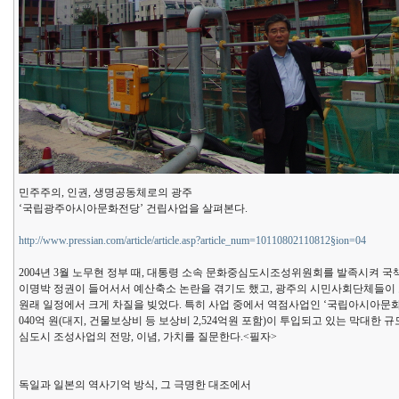
민주주의, 인권, 생명공동체로의 광주
‘국립광주아시아문화전당’ 건립사업을 살펴본다.
http://www.pressian.com/article/article.asp?article_num=10110802110812§ion=04
2004년 3월 노무현 정부 때, 대통령 소속 문화중심도시조성위원회를 발족시켜
이명박 정권이 들어서서 예산축소 논란을 겪기도 했고, 광주의 시민사회단체들이 
원래 일정에서 크게 차질을 빚었다. 특히 사업 중에서 역점사업인 ‘국립아시아문화전
040억 원(대지, 건물보상비 등 보상비 2,524억원 포함)이 투입되고 있는 막대한 
심도시 조성사업의 전망, 이념, 가치를 질문한다.<필자>
독일과 일본의 역사기억 방식, 그 극명한 대조에서