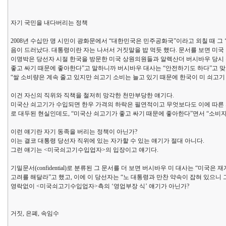
자기 국민을 내다버리는 정책
2008년 수십만 명 시민이 광화문에서 “대한민국은 민주공화국”이라고 외칠 때 그
음이 드러났다. 대통령이란 자는 나서서 거짓말을 밥 먹듯 했다. 문서를 보면 미
이명박은 당선자 시절 한국을 방문한 미국 상원의원들과 알렉산더 버시바우 당시 주
좋고 싸기 때문에 좋아한다”고 말하니까 버시바우 대사는 “안전하기도 하다”고 맞
“쌀 소비량은 계속 줄고 있지만 쇠고기 소비는 늘고 있기 때문에 한국이 미 쇠고기
이건 자신의 직위와 직책을 철저히 망각한 천만부당한 얘기다.
미국산 쇠고기가 수입되면 한우 가격의 하락은 필연적이고 무엇보다도 이에 따른
로 대두된 현실인데도, “미국산 쇠고기가 좋고 싸기 때문에 좋아한다”면서 “소비
이런 얘기란 자기 동족을 버리는 정책이 아닌가?
이는 결코 대통령 당선자 직위에 있는 자가할 수 있는 얘기가 절대 아니다.
그런 얘기는 <미국쇠고기수입업자>의 입장이고 얘기다.
기밀문서(confidential)로 분류된 그 문서를 더 보면 버시바우 미 대사는 “미
고려를 해달라”고 했고, 이에 이 당선자는 “노 대통령과 만찬 약속이 잡혀 있으니 
영락없이 <미국쇠고기수입업자>측의 ‘영업부장 식’ 얘기가 아닌가?
거짓, 은폐, 속임수