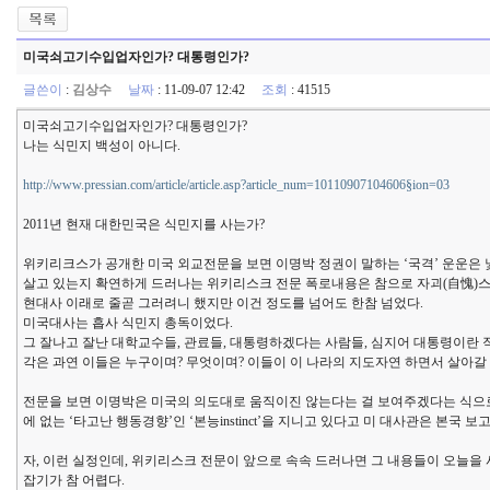
미국쇠고기수입업자인가? 대통령인가?
글쓴이
:
김상수
날짜
: 11-09-07 12:42
조회
: 41515
미국쇠고기수입업자인가? 대통령인가?
나는 식민지 백성이 아니다.
http://www.pressian.com/article/article.asp?article_num=10110907104606§ion=03
2011년 현재 대한민국은 식민지를 사는가?
위키리크스가 공개한 미국 외교전문을 보면 이명박 정권이 말하는 ‘국격’ 운운은 
살고 있는지 확연하게 드러나는 위키리스크 전문 폭로내용은 참으로 자괴(自愧)스
현대사 이래로 줄곧 그러려니 했지만 이건 정도를 넘어도 한참 넘었다.
미국대사는 흡사 식민지 총독이었다.
그 잘나고 잘난 대학교수들, 관료들, 대통령하겠다는 사람들, 심지어 대통령이란
각은 과연 이들은 누구이며? 무엇이며? 이들이 이 나라의 지도자연 하면서 살아갈 
전문을 보면 이명박은 미국의 의도대로 움직이진 않는다는 걸 보여주겠다는 식으
에 없는 ‘타고난 행동경향’인 ‘본능instinct’을 지니고 있다고 미 대사관은 본국 보
자, 이런 실정인데, 위키리스크 전문이 앞으로 속속 드러나면 그 내용들이 오늘
잡기가 참 어렵다.