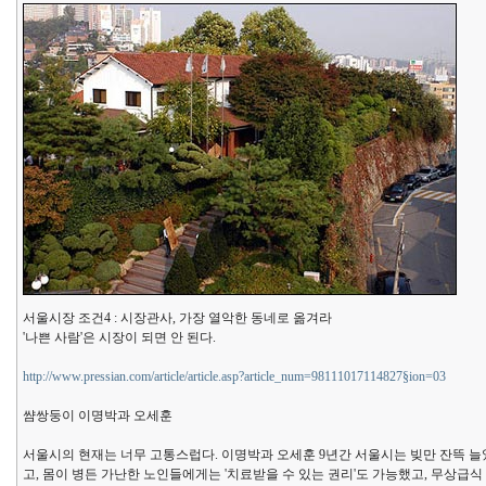
서울시장 조건4 : 시장관사, 가장 열악한 동네로 옮겨라
'나쁜 사람'은 시장이 되면 안 된다.
http://www.pressian.com/article/article.asp?article_num=98111017114827§ion=03
썀쌍둥이 이명박과 오세훈
서울시의 현재는 너무 고통스럽다. 이명박과 오세훈 9년간 서울시는 빚만 잔뜩 늘었다.
고, 몸이 병든 가난한 노인들에게는 '치료받을 수 있는 권리'도 가능했고, 무상급식