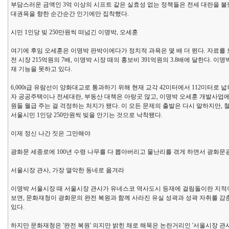
부담스러운 금액인 3억 이상의 시프트 같은 실효성 없는 정책들은 전세 대란을 
대권욕을 향한 순간순간 인기에만 집착했다.
시민 1인당 빚 250만원씩 떠넘긴 이명박, 오세훈
여기에 후임 오세훈은 이명박 판박이에다가 정치적 과욕은 몇 배 더 뛴다. 자료를 보자면,
전 시장 215억원의 7배, 이명박 시장 때의 홍보비 391억원의 3.8배에 달한다.
재 기능을 못하고 있다.
6,000t급 유람선이 양화대교로 통과하기 위해 현재 교각 42미터에서 112미터로 
자 공공주택이나 전세대란, 부동산 대책은 아랑곳 않고, 이명박 오세훈 개발사업에
원들 월급 주는 걸 걱정하는 처지가 됐다. 이 모든 문제의 출발은 다시 말하지만,
서울시민 1인당 250만원씩 빚을 안기는 것으로 낙착됐다.
이제 정신 나간 짓은 그만해야
광화문 세종로에 100년 수령 나무를 다 뽑아버리고 물난리를 겪게 하면서 광화문
서울시장 관사, 가장 열악한 동네로 옮겨라
이명박 서울시장 때 서울시장 관사가 유네스코 역사도시 등재에 걸림돌이란 지적이 
보면, 문화재청이 광화문의 완전 복원과 함께 사라진 유실 성곽과 성곽 자취를 감춘 
있다.
하지만 문화재청은 '완전 복원' 의지만 밝힌 채로 해묵은 논란거리인 '서울시장 관