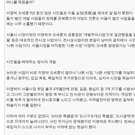
머니를 채웠을까?
이명박 오세훈 9년 동안 많은 시민들은 이들 실정(失政)을 제대로 잘 알지 못한다. 이
들이 벌인 개발 사업들의 정체를 은폐했으며 야당도 언론도 이들이 벌인 사업들을
에는 너무 소홀했기 때문이다.
서울시 시장이었던 이명박과 오세훈의 공통점은 '개발주의사업'으로 일관했음을 알 
울' 등은 대표적인 전시성 사업이다. 전시성사업이란 본질이 낭비와 겉치레다. 시
'나쁜 사업'이다. 서울시정을 어지럽힌 '나쁜 시장' 이명박, 오세훈 썀쌍둥이는 '나쁜
시민들을 배제하는 방식의 개발
뉴타운 사업이 바로 이명박 오세훈이 얼마나 '나쁜 시장, '나쁜 사람'인가를 여실
쫒겨난 원주민, 집값 폭등, 획일적인 주거유형으로 아파트, 심지어 시민들 목숨
이명박이 서울시장 취임 불과 4개월만에 은평, 길음, 왕십리 등 3개 지구를 시범뉴
고 그나마 그린벨트까지 왕창 깨 부시고 진 타운이 은평뉴타운 지역이다. 적당한
리를 부추겨 철저하게 전시효과를 노리고 시작됐고, 지역발전이란 명목은 일제히 
싹쓸이가 이를 말한다.
더하여 여야 구분도 없었다. '뉴타운 특별법'과 '도시구조개선 특별법', '도시광
으로 35개까지 늘려나갔다. 서민 주거난이 문제됐지만 이명박은 무시했다. 전세
세입자가 스스로 나서서 싸우는 수밖에 없는 현실이 됐다.