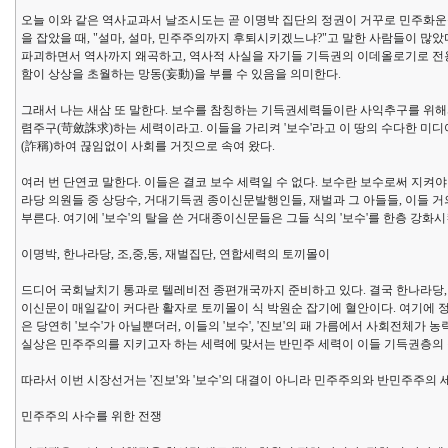
오늘 이와 같은 역사교과서 날조시도는 곧 이명박 집단의 정권이 거꾸로 민주화운
을 잡았을 때, "설마, 설마, 민주주의까지 후퇴시키겠느냐?"고 말한 사람들이 많
파괴하면서 역사까지 왜곡하고, 역사적 사실을 자기들 기득권의 이데올로기로 전용
함이 상상을 초월하는 망동(妄動)을 부를 수 있음을 의미한다.
그래서 나는 새삼 또 말한다. 보수를 참칭하는 기득권세력들이란 사익추구를 위해
렴주구(苛斂誅求)하는 세력이라고. 이들을 가리켜 '보수'라고 이 땅의 수다한 미디어
(詐稱)하여 끊임없이 사회를 거짓으로 속여 왔다.
여러 번 단연코 말한다. 이들은 결코 보수 세력일 수 없다. 보수란 보수로써 지켜야
라당 의원들 중 상당수, 거대기득권 종이신문발행인들, 재벌과 그 아들들, 이들 거의
부른다. 여기에 '보수'의 탈을 쓴 거대종이신문들은 그들 식의 '보수'를 한층 강화시
이명박, 한나라당, 조,중,동, 재벌집단, 연합세력의 토끼몰이
드디어 국회날치기 통과로 텔레비전 종편개국까지 준비하고 있다. 결국 한나라당, 
이신문이 매일같이 커다란 활자로 토끼몰이 식 박원순 잡기에 혈안이다. 여기에 정
은 당연히 '보수'가 아닐뿐더러, 이들의 '보수', '진보'의 패 가름에서 사회전체가
실상은 민주주의를 지키고자 하는 세력에 맞서는 반민주 세력이 이들 기득권층의 정
따라서 이번 시장선거는 '진보'와 '보수'의 대결이 아니라 민주주의와 반민주주의 
민주주의 사수를 위한 전쟁