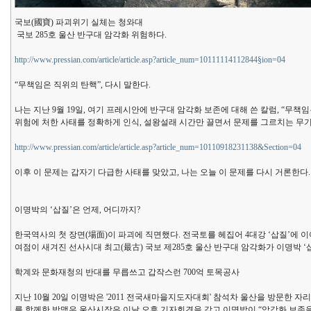
국보(國寶) 파괴위기 실체는 청와대
국보 285호 울산 반구대 암각화 위험하다.
http://www.pressian.com/article/article.asp?article_num=10111114112844§ion=04
“무책임은 직위의 탄핵”, 다시 말한다.
나는 지난 9월 19일, 여기 프레시안에 반구대 암각화 보존에 대해 쓴 칼럼, “무
위험에 처한 사태를 정확하게 인식, 설왕설래 시간만 끌면서 문제를 그르치는 무
http://www.pressian.com/article/article.asp?article_num=10110918231138&Section=04
이후 이 문제는 갑자기 다급한 사태를 맞았고, 나는 오늘 이 문제를 다시 거론한다.
이명박의 ‘삽질’은 언제, 어디까지?
한국역사의 첫 장면(場面)이 파괴에 직면했다. 전국토를 헤집어 4대강 ‘삽질’에 
여점이 새겨진 선사시대 최고(最古) 국보 제285호 울산 반구대 암각화가 이명박 
학계와 문화재청의 반대를 무릅쓰고 갑작스런 700억 토목공사
지난 10월 20일 이명박은 '2011 전국새마을지도자대회' 참석차 울산을 방문한 
를 함께한 박맹우 울산시장은 이날 오후 기자회견을 갖고 이명박이 “암각화 보존을