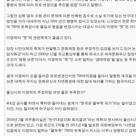
통령의 뜻에 따라 유로 변경안을 추진할 방침"이라고 말했다.
그동안 상류 댐의 수원 관리 문제에 따른 반복된 침수로 소실 위기에 있는 반구대
방안을 각각 내세우며 지난 10여 년간 팽팽히 맞서고 있었는데, 느닷없이 전문
역 700억 토목공사로 물길과 형질을 변경시키는 대공사 지시의 이명박 “뜻”은 어
이명박의 “뜻”에 관련학계가 들끓고 있다.
당장 시민단체와 학계가 반발했고 문화재청 등은 부정적인 입장을 보이고 있어 논란
암각화군'이라 하고 2009년 12월 외교통상부를 통해 유네스코 세계문화유산 잠정
조건이 '원형 보존'이어서, 이명박의 “뜻”인 소위 말하는 ‘생태제방’을 쌓는 등 
크게 드세다.
결국 이명박이 손을 들어준 유로변경안이란 700여억원을 들여서 멀쩡한 계곡을 10
보존 대책의 무지는 문화유산과 자연환경에 대한 일대 테러를 가하는 형국이라고 
울산시와 이명박의 주장처럼 과연 물은 부족한가?
4대강 공사를 하면서 툭하면 들이대는 핑계가 “한국은 물부족 국가”라는 말이었고
지만, 이는 철저하게 허구임이 이미 밝혀졌다.
2010년 2월 국무총리실은 “반구대암각화 회의결과"라는 제목의 문서에서 울산
으로 밝힌바 있고, 가장 최근인 3개월 전 2011년 8월 발표한 국토해양부의 ”사
있음에도 이명박이 말하는 ”물부족“ 700억 토목공사 지시는 너무나 엉뚱하고 갑