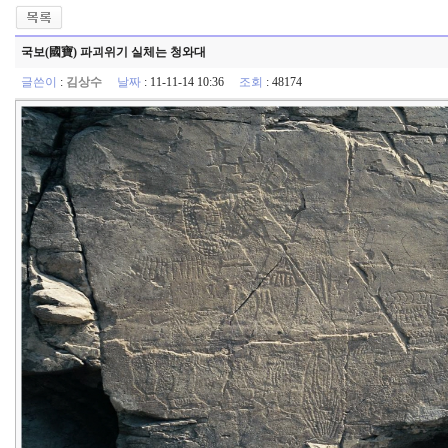
국보(國寶) 파괴위기 실체는 청와대
글쓴이
:
김상수
날짜
: 11-11-14 10:36
조회
: 48174