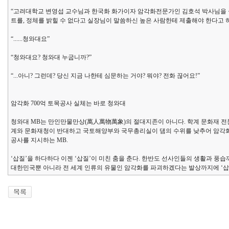
“고려대학교 변영섭 교수님과 한국화 화가이자 암각화전문가인 김호석 박사님을 
트를, 정체를 밝힐 수 없다고 실장님이 말씀하신 높은 사람한테 제출해야 한다고 
“......청와대요”
“청와대요? 청와대 누굽니까?”
“...아니? 그런데? 당신 지금 나한테 심문하는 거야? 뭐야? 전화 끊어요!”
암각화 700억 토목공사 실체는 바로 청와대
청와대 MB는 만인만물만상(萬人萬物萬象)의 절대지존이 아니다. 학계 문화재 전
계와 문화재청이 반대하고 국토해양부와 국무총리실이 댐의 수위를 낮추어 암각화
공사를 지시하는 MB.
‘삽질’을 하다하다 이젠 ‘삽질’이 미친 춤을 춘다. 한반도 선사인들의 생활과 풍습
대한민국뿐 아니라 전 세계 인류의 유물인 암각화를 파괴하겠다는 발상까지에 ‘삽질