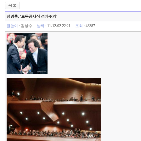
정명훈, ‘토목공사식 성과주의’
글쓴이
:
김상수
날짜
: 11-12-02 22:21
조회
: 48387