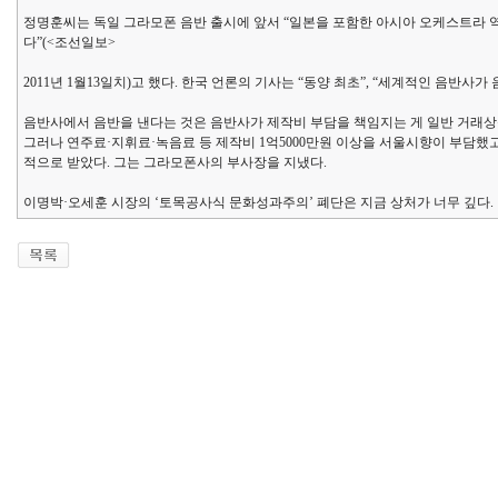
정명훈씨는 독일 그라모폰 음반 출시에 앞서 “일본을 포함한 아시아 오케스트라 역
다”(<조선일보>
2011년 1월13일치)고 했다. 한국 언론의 기사는 “동양 최초”, “세계적인 음반사
음반사에서 음반을 낸다는 것은 음반사가 제작비 부담을 책임지는 게 일반 거래상
그러나 연주료·지휘료·녹음료 등 제작비 1억5000만원 이상을 서울시향이 부담했고,
적으로 받았다. 그는 그라모폰사의 부사장을 지냈다.
이명박·오세훈 시장의 ‘토목공사식 문화성과주의’ 폐단은 지금 상처가 너무 깊다.