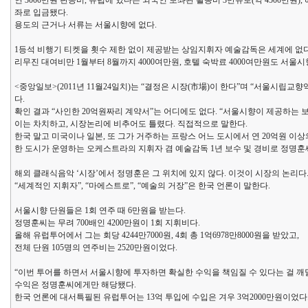
연 3000만원 판공비, 유럽에 있다는 외국인 보좌관 활동비 3만유로(약 4500만원
좌로 입금됐다.
용도의 근거나 서류는 서울시향에 없다.
1등석 비행기 티켓을 횟수 제한 없이 제공받는 상임지휘자 예술감독은 세계에 없다
리무진 대여비만 1월부터 8월까지 4000여만원, 호텔 숙박료 4000여만원도 서
<중앙일보>(2011년 11월24일치)는 “결정은 시장(市場)이 한다”며 “서울시립
다.
확인 결과 “사인한 20억원짜리 계약서”는 어디에도 없다. “서울시향이 제공하는 보
이는 차치하고, 시장논리에 비추어도 틀렸다. 직접적으로 말한다.
한국 말고 미국이나 일본, 또 그가 거주하는 프랑스 어느 도시에서 연 20억원 이상
한 도시가 운영하는 오케스트라의 지휘자 겸 예술감독 1년 보수 및 경비로 정명훈
해외 클래식음악 ‘시장’에서 정명훈은 그 위치에 있지 않다. 이것이 시장의 논리다
“세계적인 지휘자”, “마에스트로”, “예술의 거장”은 한국 언론이 말한다.
서울시향 단원들은 1회 연주 때 6만원을 받는다.
정명훈씨는 무려 700배인 4200만원이 1회 지휘비다.
올해 유럽투어에서 그는 회당 4244만7000원, 4회 총 1억6978만8000원을 받았고,
전체 단원 105명의 연주비는 2520만원이었다.
“이번 투어를 하면서 서울시향에 투자하면 확실한 수익을 책임질 수 있다는 걸 깨달았
수익은 정명훈씨에게만 해당됐다.
한국 언론에 대서특필된 유럽투어는 13억 투입에 수입은 겨우 3억2000만원이었다