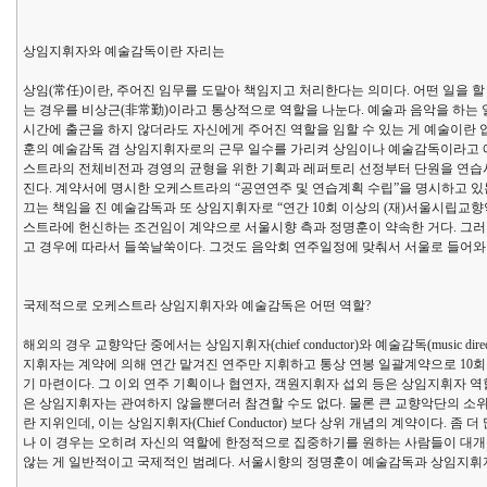
상임지휘자와 예술감독이란 자리는
상임(常任)이란, 주어진 임무를 도맡아 책임지고 처리한다는 의미다. 어떤 일을 할
는 경우를 비상근(非常勤)이라고 통상적으로 역할을 나눈다. 예술과 음악을 하는 
시간에 출근을 하지 않더라도 자신에게 주어진 역할을 임할 수 있는 게 예술이란 
훈의 예술감독 겸 상임지휘자로의 근무 일수를 가리켜 상임이나 예술감독이라고 
스트라의 전체비전과 경영의 균형을 위한 기획과 레퍼토리 선정부터 단원을 연습
진다. 계약서에 명시한 오케스트라의 “공연연주 및 연습계획 수립”을 명시하고 있
끄는 책임을 진 예술감독과 또 상임지휘자로 “연간 10회 이상의 (재)서울시립교
스트라에 헌신하는 조건임이 계약으로 서울시향 측과 정명훈이 약속한 거다. 그러나
고 경우에 따라서 들쑥날쑥이다. 그것도 음악회 연주일정에 맞춰서 서울로 들어
국제적으로 오케스트라 상임지휘자와 예술감독은 어떤 역할?
해외의 경우 교향악단 중에서는 상임지휘자(chief conductor)와 예술감독(music d
지휘자는 계약에 의해 연간 맡겨진 연주만 지휘하고 통상 연봉 일괄계약으로 10회
기 마련이다. 그 이외 연주 기획이나 협연자, 객원지휘자 섭외 등은 상임지휘자 
은 상임지휘자는 관여하지 않을뿐더러 참견할 수도 없다. 물론 큰 교향악단의 소위 스타급 
란 지위인데, 이는 상임지휘자(Chief Conductor) 보다 상위 개념의 계약이다
나 이 경우는 오히려 자신의 역할에 한정적으로 집중하기를 원하는 사람들이 대개
않는 게 일반적이고 국제적인 범례다. 서울시향의 정명훈이 예술감독과 상임지휘자