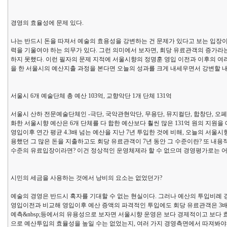
경영의 효율성에 문제 있다.
나는 반드시 돈을 따져서 예술의 효용성을 강변하는 건 문제가 있다고 보는 입
력을 기울여야 하는 의무가 있다. 그런 의미에서 보자면, 회당 유료관객의 증가
하지 못했다. 이런 필자의 문제 지적에 서울시향의 정명훈 영입 이전과 이후의 
을 한 서울시의 예산지출 과정을 본다면 오늘의 성과를 크게 내세우면서 강변할 
서울시 6개 예술단체 총 예산 103억, 교향악단 1개 단체 131억
서울시 산하 전문예술단체인 -극단, 국악관현악단, 무용단, 뮤지컬단, 합창단, 오페
화한 서울시향 예산은 6개 단체를 다 합한 예산보다 훨씬 많은 131억 원의 지
영입이후 연간 평균 4.3배 넘는 예산을 지난 7년 투입한 것에 비해, 오늘의 서울
용했던 그 많은 돈을 지출하고도 회당 유료관객이 7년 동안 그 수준이란? 또 
수준의 유료입장이라면? 이건 정상적인 운영체제라 할 수 없으며 경영평가로는 어
시민의 세금을 사용하는 것에서 낭비의 요소는 없었던가?
예술의 경영은 반드시 혹자를 기대할 수 없는 현실이다. 그러나 예산의 투입비례
영입이전과 비교해 영입이후 예산 증액의 파격적인 투입에도 회당 유료관객은 3배에 
예측&nbsp;등에서의 유용성으로 보자면 서울시향 운영은 보다 경제적이고 보다 
으로 예산투입의 효율성을 높일 수는 없었는지, 여러 가지 경영측면에서 따져봐야