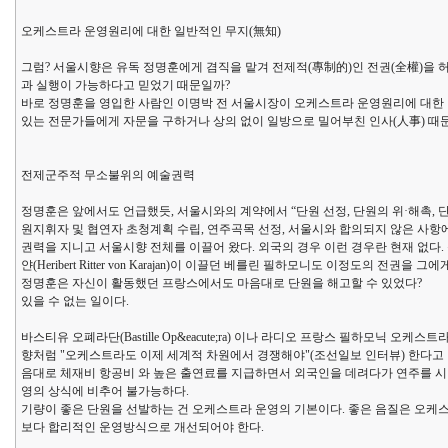
오케스트라 운영원리에 대한 일반적인 무지(無知)
그럼? 서울시향은 유독 정명훈에게 겸직을 맡겨 전제적(專制的)인 전권(全權)을
과 실행이 가능하다고 믿었기 때문일까?
바로 정명훈을 영입한 사람인 이명박 전 서울시장이 오케스트라 운영원리에 대한 
있는 전문가들에게 자문을 구하거나 상의 없이 일방으로 밀어부친 인사(人事) 때
전제군주적 무소불위의 예술권력
정명훈은 앞에서도 언급했듯, 서울시와의 계약에서 “단원 선정, 단원의 위·해촉, 
원지휘자 및 협연자 초청계획 수립, 연주곡목 선정, 서울시와 합의되지 않은 사항
권력을 지니고 서울시향 전체를 이끌어 왔다. 외국의 경우 이런 경우란 현재 없다. 불가
얀(Heribert Ritter von Karajan)이 이끌던 베를린 필하모니도 이정도의 전권을 
정명훈은 자신이 활동했던 프랑스에서도 마음대로 단원을 해고할 수 있었다?
있을 수 없는 일이다.
바스티유 오폐라단(Bastille Op&eacute;ra) 이나 라디오 프랑스 필하모닉 오케스트라( O
향처럼 "오케스트라도 이제 세계적 차원에서 경쟁해야"(조선일보 인터뷰) 한다고 
음대로 체재비 항공비 와 높은 출연료를 지급하면서 외국인을 데려다가 연주를 시킬
영의 상식에 비추어 불가능하다.
기량이 좋은 단원을 선발하는 건 오케스트라 운영의 기본이다. 좋은 음질은 오케스
보다 합리적인 운영방식으로 개선되어야 한다.