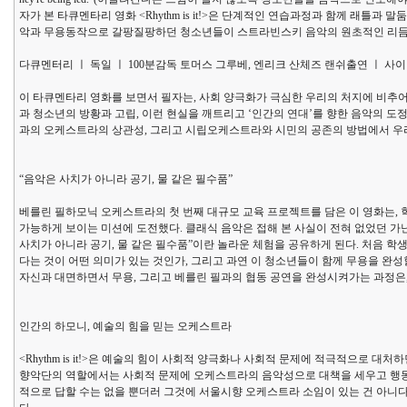
자가 본 타큐멘타리 영화 <Rhythm is it!>은 단계적인 연습과정과 함께 래틀
악과 무용동작으로 갈팡질팡하던 청소년들이 스트라빈스키 음악의 원초적인 리듬
다큐멘터리 ㅣ 독일 ㅣ 100분감독 토머스 그루베, 엔리크 산체즈 랜쉬출연 ㅣ 사이먼 래틀(Si
이 타큐멘타리 영화를 보면서 필자는, 사회 양극화가 극심한 우리의 처지에 비추어
과 청소년의 방황과 고립, 이런 현실을 깨트리고 ‘인간의 연대’를 향한 음악의 도정(道程
과의 오케스트라의 상관성, 그리고 시립오케스트라와 시민의 공존의 방법에서 우리
“음악은 사치가 아니라 공기, 물 같은 필수품”
베를린 필하모닉 오케스트라의 첫 번째 대규모 교육 프로젝트를 담은 이 영화는, 
가능하게 보이는 미션에 도전했다. 클래식 음악은 접해 본 사실이 전혀 없었던 
사치가 아니라 공기, 물 같은 필수품”이란 놀라운 체험을 공유하게 된다. 처음 
다는 것이 어떤 의미가 있는 것인가, 그리고 과연 이 청소년들이 함께 무용을 완성
자신과 대면하면서 무용, 그리고 베를린 필과의 협동 공연을 완성시켜가는 과정은
인간의 하모니, 예술의 힘을 믿는 오케스트라
<Rhythm is it!>은 예술의 힘이 사회적 양극화나 사회적 문제에 적극적으로
향악단의 역할에서는 사회적 문제에 오케스트라의 음악성으로 대책을 세우고 행동한
적으로 답할 수는 없을 뿐더러 그것에 서울시향 오케스트라 소임이 있는 건 아