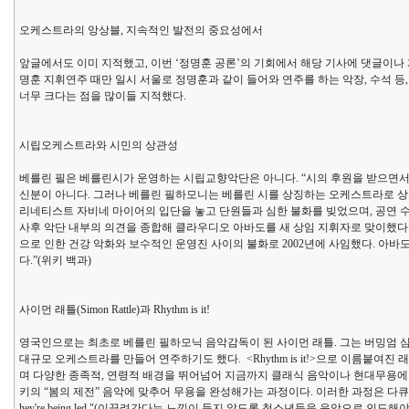
오케스트라의 앙상블, 지속적인 발전의 중요성에서
앞글에서도 이미 지적했고, 이번 ‘정명훈 공론’의 기회에서 해당 기사에 댓글이나
명훈 지휘연주 때만 일시 서울로 정명훈과 같이 들어와 연주를 하는 악장, 수석 등
너무 크다는 점을 많이들 지적했다.
시립오케스트라와 시민의 상관성
베를린 필은 베를린시가 운영하는 시립교향악단은 아니다. “시의 후원을 받으면서
신분이 아니다. 그러나 베를린 필하모니는 베를린 시를 상징하는 오케스트라로 상주
리네티스트 자비네 마이어의 입단을 놓고 단원들과 심한 불화를 빚었으며, 공연 수
사후 악단 내부의 의견을 종합해 클라우디오 아바도를 새 상임 지휘자로 맞이했다
으로 인한 건강 악화와 보수적인 운영진 사이의 불화로 2002년에 사임했다. 아
다.”(위키 백과)
사이먼 래틀(Simon Rattle)과 Rhythm is it!
영국인으로는 최초로 베를린 필하모닉 음악감독이 된 사이먼 래틀. 그는 버밍엄 
대규모 오케스트라를 만들어 연주하기도 했다. <Rhythm is it!>으로 이름붙여진 
며 다양한 종족적, 연령적 배경을 뛰어넘어 지금까지 클래식 음악이나 현대무용에 
키의 “봄의 제전” 음악에 맞추어 무용을 완성해가는 과정이다. 이러한 과정은 다큐멘터리 영화로 제작
hey're being led."(이끌려간다는 느낌이 들지 않도록 청소년들을 음악으로