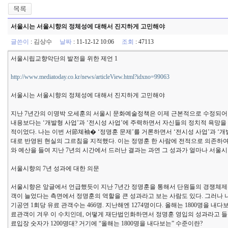
서울시는 서울시향의 정체성에 대해서 진지하게 고민해야
글쓴이
:
김상수
날짜
: 11-12-12 10:06
조회
: 47113
서울시립교향악단의 발전을 위한 제언 1
http://www.mediatoday.co.kr/news/articleView.html?idxno=99063
서울시는 서울시향의 정체성에 대해서 진지하게 고민해야
지난 7년간의 이명박 오세훈의 서울시 문화예술정책은 이제 근본적으로 수정되어야
내용보다는 ‘개발형 사업’과 ‘전시성 사업’에 주력하면서 자신들의 정치적 욕망을
적이었다. 나는 이번 서節쳬袖� ‘정명훈 문제’를 거론하면서 ‘전시성 사업’과 
대로 반영된 현실의 그르침을 지적했다. 이는 정명훈 한 사람에 전적으로 의존하여
와 예산을 들여 지난 7년의 시간에서 드러난 결과는 과연 그 성과가 얼마나 서울
서울시향의 7년 성과에 대한 의문
서울시향은 앞글에서 언급했듯이 지난 7년간 정명훈을 통해서 단원들의 경쟁체제를 
객이 늘었다는 측면에서 정명훈의 역할을 큰 성과라고 보는 사람도 있다. 그러나 나
기공연 1회당 유료 관객수는 466명. 지난해엔 1274명이다. 올해는 1800명을 내
료관객이 겨우 이 수치인데, 어떻게 재단법인화하면서 정명훈 영입의 성과라고 들
료입장 숫자가 1200명대? 거기에 “올해는 1800명을 내다보는” 수준이란?