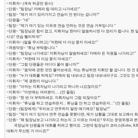
<지휘자> (계속 허공만 응시)
<단원> “팀장님! 카메라 팀 데리고 나가세요!”
<팀장> “제가 여기 있어가지고 연습이 안 된다는 겁니까?”
<단원들> “네”
<팀장> “제가 여기 있는 이유로 연습 안하는 것은 연습 거부입니다.”
<단원> “팀장님은 힘이 없고, 지휘자님 한마디 말씀하시면 다 정리가 됩니다. 한 
시오! 연습 빨리하게!”
<지휘자> (말을 무시하고) “저한테 더 이상 묻지 마세요!”
<객원악장> “튜닝 부탁합니다.”
<단원> “팀장님 나가세요! 지휘자님이 말씀하세요! 카메라 든 직원들 나가라고!”
<지휘자> “저한테 더 이상 묻지 마세요!”
<단원> “그럼 단원들은 어디다 물어 봅니까?”
<지휘자> “음악에 관한 것만 물어보세요. 저는 튜닝하면 지휘만 할 겁니다. 딴 건
<단원> “누가 대화를 하제요? 카메라 팀 내보내고 팀장 내보내라구요. 그것도 안 
<지휘자> “제 권한이 아닙니다.”
<단원> “아까는 지휘자님이 나가라고 하니까 나갔잖아요?”
<지휘자> “이번에는 여러분이......(안 들림)
<단원> “한 번 더 부탁하세요. 지휘자님이 그럼 되잖아요?”
<지휘자> “튜닝을 하고 연습하든지... 튜닝을 안 하고 연습하든지...” (안 들림)
<단원> (팀장에게) “우리보고 연주하지 말란 얘기에요? 팀장님?”
<팀장> “제가 여기 있어서 연주 연습을 못했다면, 제가 상황을 그대로 보고해서 최종
<단원> “왜 팀장님보고 나가라고 하는지 그 이유는 아세요? 우리는 운영위원과 
국장님과 단원들과 대화를 하려고 했어요. 그런데 팀장님이 코비스(Kobis, KB
대화가 무산된 거 아시죠?“