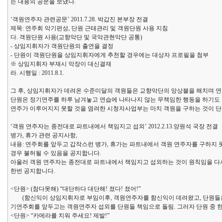
는 내용의 공문을 보냈다.
‘객원연주자 관련공문’ 2011.7.28. 박갑진 본부장 전결
제목: 연주회 악기편성, 단원 근태관리 및 객원단원 사용 지침
다. 객원단원 사용(교향악단 및 국악관현악단 공통)
- 상임지휘자가 객원단원의 출연을 결정
- 단원이 객원단원을 상임지휘자에게 추천할 경우에는 대상자 프로필을 첨부
※ 상임지휘자 부재시 악장이 대신결재
라. 시행일 : 2011.8.1.
그 후, 상임지휘자가 데려온 수준미달의 객원들은 교향악단의 앙상블을 해치며 연주
단원은 정기연주를 하루 남겨놓고 연습에 나타나지 않는 무책임한 행동을 하기도 
연주가 이루어지지 못할 것을 염려한 시청자사업부는 마치 객원을 구하는 것이 단
‘객원 연주자는 종전대로 파트내에서 책임지고 섭외’ 2012.2.13.양원석 국장 전결
병가, 휴가 관련 공지사항,
내용: 연주회를 앞두고 갑작스런 병가, 휴가는 파트내에서 객원 연주자를 구하지 
경우 불허될 수 있음을 공지합니다.
아울러 객원 연주자는 종전대로 파트내에서 책임지고 섭외하는 것이 원칙임을 다
한번 공지합니다.
<단원> (참다못해) “대단하다 대단해! 졌다! 졌어!”
(함신익이 상임지휘자로 부임이후, 객원연주자를 함신익이 데려왔고, 단원들은 
기연주회를 앞두고는 객원연주자 섭외를 단원들 책임으로 돌림. 그러자 단원 중 한 
<단원> “카메라를 치워 주세요! 제발!”