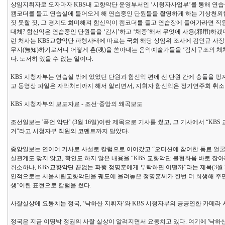
상임지휘자로 오자마자 KBS내 교향악단 운영부서인 ‘시청자사업부’를 통해 연습실
캠코더를 들고 연습실에 들어오게 해 연습중인 단원들을 촬영하게 하는 기상천외한 
짓 못할 짓, 그 경계도 희미해져 함신익이 캠코더를 들고 연습장에 들어가라면 직
대체? 함신익은 연습중인 단원들을 ‘감시’하고 ‘채증’해서 무엇에 사용(邪用)하
런 처사는 KBS교향악단 파행사태에 따르는 국회 해당 상임위 조사에 김인규 사장
무지(無知)하기로서니 어떻게 혼(魂)을 쏟아내는 음악예술가들을 ‘감시구조의 체체’
다. 도저히 있을 수 없는 일이다.
KBS 시청자부는 연습실 밖에 있었던 단원과 함신익 편에 선 단원 간에 충돌을 핑계
고 동영상 파일은 자막처리까지 해서 알리면서, 지휘자 함신익은 정기연주회 취
KBS 시청자부의 보도자료 - 조선·중앙의 왜곡보도
조선일보는 '폭언 악단’ (3월 16일)이란 제목으로 기사를 썼고, 그 기사에서 “
거"라고 시청자부 직원의 코멘트까지 달았다.
중앙일보는 연이어 기사로 사설로 칼럼으로 이어갔고 “오디션에 참여한 동료 얼굴에
실관계도 맞지 않고, 확인도 하지 않은 내용을 “KBS 교향악단 불협화음 바로 잡아
취소하나, KBS교향악단 끝없는 파행 정명훈에게 부탁하면 어떨까”라는 제목(3월 2
인적으로는 서울시립교향악단을 궤도에 올려놓은 정명훈씨가 한번 더 희생해 주면 
생”이란 표현으로 칼럼을 썼다.
사찰실상에 요동치는 정국, ‘낙하산 지휘자’와 KBS 시청자부의 공공연한 카메라
정국은 지금 이명박 정권의 사찰 실상이 알려지면서 요동치고 있다. 여기에 '낙하