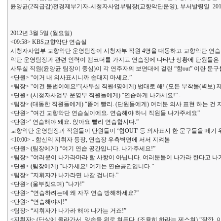
윤양균(2직급갑)전경제부기자-시청자사업부팀장(교향악단운영), 부서발령일 2012.
2012년 3월 5일 (월요일)
<09:58> KBS교향악단 연습실
시청자사업부 교향악단 운영팀장이 시청자부 직원 4명을 대동하고 교향악단 연습실
악단 운영팀장과 관련 인력이 캠코더를 가지고 연습장에 나타난 상황에 단원들은 연
사무실 직원(윤양균 팀장이 중심)이 각 연주자의 보면대에 걸린 “함out” 이란 문구
<단원> “이거 내 의사표시니까 손대지 마세요.”
<팀장> “이건 불법이에요!”(사무실 직원4명에게) 법대로 해! (모든 부착물(벽보) 
<단원> (시청자사업부 운영부 직원들에게) “연습하게 나가세요!” .
<팀장> (대동한 직원들에게) “뜯어 빨리. (단원들에게) 여러분 의사 표현 하는
<단원> “여긴 교향악단 연습실이에요. 연습해야 하니 직원들 나가주세요”
<단원>‘ 연습해야 돼요. 앉아요 빨리 연습합시다.”
교향악단 운영팀장과 직원들이 단원들이 ‘함OUT' 등 의사표시 한 문구들을 떼기 
<10:00> - 함신익 지휘자 등장, 연습장 우측벽면에 서서 지켜봄
<단원> (팀장에게) “여기 연습 공간입니다. 나가주세요!”
<팀장> “여러분이 나가라마라 할 사항이 아닙니다. 여러분들이 나가라 한다고 나가
<단원> (팀장에게) “나가세요! 여기는 연습공간입니다.”
<팀장> “지휘자가 나가라면 나갈 겁니다.”
<단원> (울부짖으며) “나가!”
<단원> “연습하려는데 왜 자꾸 연습 방해하세요?”
<단원> “연습해야지!”
<팀장> “지휘자가 나가라 해야 나가는 거죠!”
<지휘자> (단상에 올라가서, 양손을 위로 쳐든다. (조용히 하라는 제스쳐) “잠깐, 이런 