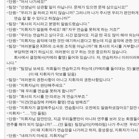
<단원> “어서 나가세요!”
<팀장> “선생님이 상관할 일이 아닙니다. 문제가 있으면 문제 삼으십시요!”
<단원> “우리가 잘 하려고 하지 않습니까? 그러니까 나가 주시면 우리가 편안하
연습 잘 할 수 있다고 하잖습니까?”
<팀장> “회사의 지시라고 분명히 말씀드렸습니다.”
<단원> “지휘자가 말씀해 주세요! 왜? 자꾸 연습을 못하게 하는 거죠?”
<단원> “우리는 연습하고 싶다구요. 시간 없잖아요. 지금 딴 곡도 많이 해야 되는데..
<단원> “지휘자는 음악에 대한 것만 얘기하시겠다고 했는데 지금 음악에 관한 것인
<팀장> “여러분들은 KBS의 소속된 조직원 아닙니까? 왜 회사의 지시를 거부합니
부당하면 얘기 하십시오. 여러분이 요구 하는 것은 중요하지 않습니다.
회사에서 결정해서(카메라 촬영) 들어와 있습니다. 자, 연습하자니 이러이러해서
니다.”
<단원> “팀장님 보세요. 저희들이 연습하고자 하는데 (카메라를 들이대는 것) 불
(이 때 지휘자가 악보를 닫음)
<팀장> “여러분의 권한사항이 아니고 지휘자의 권한사항입니다.”
<단원> “지휘자님이 판단해주세요.”
<단원> “왜 우리를 연습을 못하게 합니까?”
<팀장> “회사의 지시를 안 따르는 게 연습거부죠.”
<단원> “이건(연습장에 카메라 촬영) 연습 방해죠!”
<단원> “지휘자가 결정해주십시오. 연습합시다. 오전에도 말씀하셨잖아요? 잠깐 나가
<지휘자> “......”(안 들림)
<단원> “지휘자님 잠깐만요, 지금 우리들뿐만이 아니라 연주를 보러 오는 회원들이
연주를 해야 되지 않습니까? ......(안 들림) 팀장님이(카메라팀) 나가 주시면 우리가 
(이 때 지휘자가 연습장을 나가려고 하자, 웅성웅성, 지휘자가 다시 악보
<단원> “내려가지 마세요. 지휘자님!”