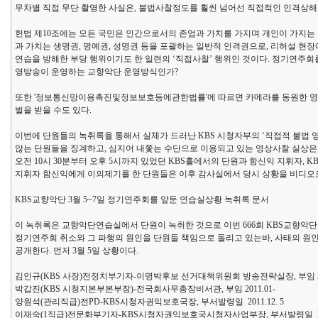
무차별 직접 무단 촬영한 사실은, 불법사찰정도를 훨씬 넘어선 직접적인 인격상해
헌법 제10조에는 모든 국민은 인간으로서의 존엄과 가치를 가지며 개인이 가지는
과 가치는 생명권, 명예권, 성명권 등을 포괄하는 일반적 인격권으로, 리허설 현
연습을 방해한 부당 행위이기도 한 일련의 ‘직접사찰’ 행위인 것이다. 정기연주
영방송이 운영하는 교향악단 운영방식인가?
또한 '정보통신망이용촉진및정보보호등에관한법률'에 따르면 카메라를 동원한 영상
벌을 받을 수도 있다.
이번에 단원들의 녹취록을 통해서 실체가 드러난 KBS 시청자부의 ‘직접적 불법
않는 단원들을 징계하고, 심지어 내쫓는 수단으로 이용되고 있는 영상사찰 실상은, 
오전 10시 30분부터 오후 5시까지 있었던 KBS홀에서의 단원과 함신익 지휘자,
지휘자 함신익에게 이의제기를 한 단원들은 이후 감사실에서 당시 상황을 비디오로 
KBS교향악단 3월 5~7일 정기연주회를 앞둔 연습실상황 녹취록 문서
이 녹취록은 교향악단연습실에서 단원이 녹취한 것으로 이번 666회 KBS교향악
정기연주회 취소와 그 파행의 원인을 단원들 책임으로 돌리고 있는바, 사태의 원
공개한다. 먼저 3월 5일 상황이다.
김인규(KBS 사장)전정치부기자-이명박후보 선거대책위원회 방송전략실장, 부임 200
박갑진(KBS 시청지본부본부장)-전국회사무총장비서관, 부임 2011.01-
양원석(관리직급)전PD-KBS시청자권익보호국장, 부서발령일 2011.12. 5
이재숙(1직급)전문화부기자-KBS시청자권익보호국시청자사업부장, 부서발령일 2011