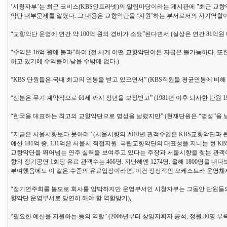
‘시청자부’는 최근 코비스(KBS인트라넷)의 알림마당이라는 게시판에 "최근 교향
악단 내부문제를 알렸다. 그 내용은 교향악단을 ‘지원’하는 부서로서의 자기역할이 
“교향악단 운영에 연간 약 100억 원의 경비가 소요”된다면서 (실상은 연간 81억원 
“수익은 16억 원에 불과”하며 (전 세계 어떤 교향악단이든 자급은 불가능하다. 또
하고 있기에 수익률이 낮을 수밖에 없다.)
“KBS 단원들은 국내 최고의 연봉을 받고 있으면서” (KBS직원들 평균연봉에 비해 7
“신분은 무기 계약직으로 61세 까지 정년을 보장받고” (1981년 이후 퇴사한 단원 191
“한국을 대표하는 최고의 교향악단으로 명성을 날렸지만” (현재단원은 “명성”을 날
“지금은 서울시향보다 못하며” (서울시향의 2010년 관객수입은 KBS교향악단과 큰 차
예산 181억 중, 131억은 서울시 직접지원. 국립교향악단의 대표성을 지니는 현 
교향악단을 뛰어넘는 연주 실력을 보여주고 있다는 주장과 서울시향을 찾는 관객이 늘었
향의 정기공연 1회당 유료 관객수는 466명. 지난해엔 1274명. 올해 1800명을
부여했음에도 이 같은 수준의 유료입장이라면, 이건 정상적인 오케스트라 운영체제라
“정기연주회를 볼모로 회사를 압박하지만 운영부서인 시청자부는 그동안 단원들의 
향악단 운영부서로 당연히 해야 할 역할방기),
“필요한 예산을 지원하는 등의 역할” (2006년부터 상임지휘자 공석, 정원 30명 