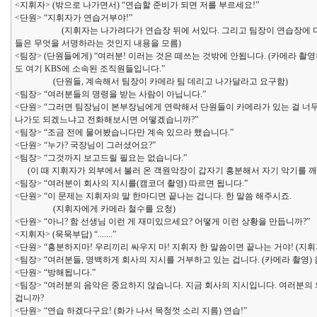
<지휘자> (밖으로 나가면서) “연습할 준비가 되면 저를 부르세요!”
<단원> “지휘자가 연습거부야!”
(지휘자는 나가려다가 연습장 뒤에 서있다. 그리고 팀장이 연습장에 다시 
들은 무엇을 서명하라는 것인지 내용을 모름)
<팀장> (단원들에게) “여러분! 이러는 것은 떼쓰는 것밖에 안됩니다. (카메라 
도 여기 KBS에 소속된 조직원들입니다.”
(단원들, 계속해서 팀장이 카메라 팀 데리고 나가달라고 요구함)
<팀장> “여러분들의 명령을 받는 사람이 아닙니다.”
<단원> “그러면 팀장님이 본부장님에게 연락해서 단원들이 카메라가 있는 걸 너
나가도 되겠느냐고 전화해보시면 어떻겠습니까?”
<팀장> “조금 전에 물어봤습니다만 계속 있으라 했습니다.”
<단원> “누가? 국장님이 그러셨어요?”
<팀장> “그것까지 보고드릴 필요는 없습니다.”
(이 때 지휘자가 외부에서 불러 온 객원악장이 갑자기 흥분해서 자기 악기를 깨버
<팀장> “여러분이 회사의 지시를(캠코더 촬영) 따르면 됩니다.”
<단원> “이 문제는 지휘자의 말 한마디면 끝나는 겁니다. 한 말씀 해주시죠.
(지휘자에게 카메라 철수를 요청)
<단원> “아니? 함 선생님 이런 게 재미있으세요? 어떻게 이런 상황을 만듭니까?”
<지휘자> (묵묵부답) “.......”
<단원> “흥분하지마! 우리끼리 싸우지 마! 지휘자 한 말씀이면 끝나는 거야! (지휘
<팀장> “여러분들, 명백하게 회사의 지시를 거부하고 있는 겁니다. (카메라 촬영)
<단원> “방해됩니다.”
<팀장> “여러분의 음악은 중요하지 않습니다. 지금 회사의 지시입니다. 여러분의
겁니까?
<단원> “연습 하겠다구요! (화가 나서 목청껏 소리 지름) 연습!”