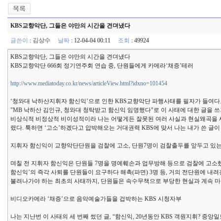
KBS교향악단, 그들은 야만의 시간을 견뎌냈다
글쓴이
:
김상수
날짜
: 12-04-04 00:11
조회
: 49924
KBS교향악단, 그들은 야만의 시간을 견뎌냈다
KBS교향악단 666회 정기연주회 연습 중, 단원들에게 카메라‘채증’테러
http://www.mediatoday.co.kr/news/articleView.html?idxno=101454
‘청와대 낙하산지휘자 함신익’으로 인한 KBS교향악단 파행사태를 필자가 들여다보기
"MB 낙하산 김인규, 청와대 청탁받고 함신익 임명했다"로 이 사태에 대한 글을 
비상식적 비정상적 비이성적이라 나는 어떻게든 잘못된 여러 사실과 현실왜곡을 세
렸다. 툭하면 ‘고소’하겠다고 압박해오는 거대권력 KBS에 맞서 나는 내가 쓴 글이
지휘자 함신익이 교향악단단원을 검찰에 고소, 단원7명이 검찰출두를 앞두고 있
며칠 전 지휘자 함신익은 단원들 7명을 명예훼손과 업무방해 등으로 검찰에 고소했
함신익’의 즉각 사퇴를 단원들이 요구하다 해촉(파면) 3명 등, 거의 전단원에 
불려나가야 하는 최초의 사태까지, 단원들은 속수무책으로 부당한 현실과 계속 마
비디오카메라 ‘채증’으로 음악예술가들을 겁박하는 KBS 시청자부
나는 지난번 이 사태의 세 번째 썼던 글, “함신익, 20년동안 KBS 객원지휘? 중