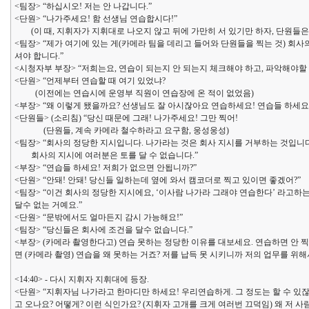
<팀장> “하십시오! 저는 안 나갑니다.”
<단원> “나가주세요! 함 선생님 연습합시다!”
(이 때, 지휘자가 지휘대로 나오지 않고 뒤에 가만히 서 있기만 하자, 단원들은 
<팀장> “제가 여기에 있는 게(카메라 팀을 데리고 들어와 단원들을 찍는 것) 
셔야 합니다.”
<시청자부 부장> “저희는요, 연습이 되는지 안 되는지 체크해야 하고, 파악해야할
<단원> “언제부터 연습할 때 여기 있었냐?
(이전에는 연습시에 운영부 직원이 연습장에 온 적이 없었음)
<부장> “왜 이렇게 됐을까요? 선생님도 잘 아시잖아요 연습하세요! 연습들 하세요!
<단원들> (소리침) “당신 때문에 그래! 나가주세요! 그만 찍어!
(단원들, 계속 카메라 철수하라고 요구함, 웅성웅성)
<팀장> “회사의 정당한 지시입니다. 나가라는 것은 회사 지시를 거부하는 것입니다
회사의 지시에 여러분은 토를 달 수 없습니다.”
<부장> “연습들 하세요! 저희가 없으면 안됩니까?”
<단원> “안돼! 안돼! 당신들 일하는데 옆에 와서 캠코더로 찍고 있이면 좋겠어?”
<팀장> “이건 회사의 정당한 지시에요, ‘이사람 나가라 그래야 연습한다’ 라고
달수 없는 거예요.”
<단원> “문밖에서도 얼마든지 감시 가능해요!”
<팀장> “당신들은 회사에 조건을 달수 없습니다.”
<부장> (카메라 촬영한다고) 연습 못하는 정당한 이유를 대보세요. 연습하면 안 
면 (카메라 촬영) 연습을 왜 못하는 거죠? 저를 납득 못 시키니까 저의 업무를 위해
<14:40> - 다시 지휘자 지휘대에 등장.
<단원> “지휘자님 나가라고 한마디만 하세요! 우리연습하게. 그 정도는 할 수 있
고 오나요? 어떻게? 이런 식인가요? (지휘자 고개를 크게 여러번 끄덕임) 왜 저 