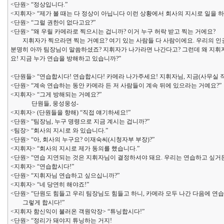
<단원> “정상입니다.”
<지휘자> “제가 볼 때는 다 정상이 아닙니다 이런 상황에서 회사의 지시로 일을 
<단원> “그럴 권한이 없다고요?”
<단원> “왜 우릴 카메라로 찍으시는 겁니까? 이거 누구 허락 받고 찍는 거에요?
지휘자가 찍으라면 찍는 거예요? 여기 있는 사람들 다 사람이에요. 우리의 인권은
분명히 아까 팀장님이 말씀하셨죠? 지휘자가 나가라면 나간다고? 그런데 왜 지휘
요! 지금 누가 연습을 방해하고 있습니까?”
<단원들> “연습합시다! 연습합시다! 카메라 나가주세요! 지휘자님, 지금(사무실 
<단원> “계속 연습하는 동안 카메라 든 저 사람들이 계속 뒤에 있으라는 거예요?”
<지휘자> “그게 방해되는 거예요?”
단원들, 웅성웅성-
<지휘자> (단원들을 향해) “직접 얘기하세요!”
<단원> “팀장님, 누구 명령으로 지금 계시는 겁니까?”
<팀장> “회사의 지시로 와 있습니다.”
<단원> “아, 회사의 누구요? 이재숙씨(시청자부 부장)?”
<지휘자> “회사의 지시로 제가 동의를 했습니다.”
<단원> “연습 지연되는 것은 지휘자님이 결정하셔야 돼요. 우리는 연습하고 싶거든
<지휘자> “연습합시다!”
<단원> “지휘자님 연습하고 싶으십니까?”
<지휘자> “네 당연히 해야죠!”
<단원> “단원도 힘들고 우리 팀장님도 힘들고 하니, 카메라 모두 나간 다음에 연습
그렇게 합시다!”
<지휘자 함신익이 불러온 객원악장> “튜닝합시다!”
<단원> “정리가 돼야지 튜닝하는 거지!