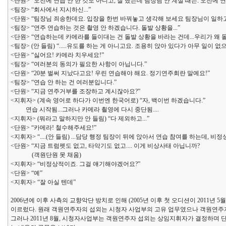
<단원> “오전에 연습 안 한 것도 아니고, 잘 했는데 팀장님 안 계실 때는. 오전에 
<팀장> “회사에서 지시하신...”
<단원> “팀장님 죄송한데요. 입장을 한번 바꿔놓고 생각해 보세요 팀장님이 일하
<팀장> “연주 연습하는 것은 촬영 안 하겠습니다. 돌발 상황을...”
<단원> “연습하는데 카메라를 들이대는 건 돌발 상황을 바라는 건데...우리가 왜 돌
<팀장> (안 들림) “.....유도를 하는 게 아니고요. 조용히 앉아 있다가 아무 일이 
<단원> “싫어요! 카메라 치우세요!”
<팀장> “여러분의 동의가 필요한 사항이 아닙니다.”
<단원> “20분 벌써 지났다고요! 우린 연습해야 해요. 정기연주회란 말예요!”
<팀장> “연습 안 하는 건 여러분입니다.”
<단원> “지금 연주거부를 조장하고 계시잖아요?”
<지휘자> (계속 영어로 하다가 이번엔 한국어로) “자, 백이번 하겠습니다.”
연습 시작됨...그러나 카메라 쵤영에 다시 중단됨....
<지휘자> (뭐라고 말하지만 안 들림) “다 제외하고...”
<단원> “카메라! 철수해주세요!”
<지휘자> “....(안 들림) ...담당 행정 팀장이 뒤에 앉아서 연습 참여를 하는데,
<단원> “지금 트럼펫도 없고, 타악기도 없고.... 이게 비상사태 아닙니까?
(객원단원 못 채움)
<지휘자> “비정상적이죠. 그걸 얘기해야겠어요?”
<단원> “예”
<지휘자> “잘 아실 텐데”
2006년에 이후 사측의 교향악단 방치로 인해 (2005년 이후 첫 오디션이 2011년
이르렀다. 원래 객원연주자의 섭외는 시청자 사업부의 고유 업무였으나 객원연주
그러나 2011년 8월, 시청자사업부는 객원연주자 섭외는 상임지휘자가 결정하