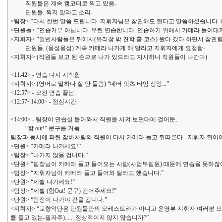
직원들은 계속 캠코더로 찍고 있음-
단원들, 찍지 말라고 소리-
<팀장> “다시 한번 말씀 드립니다. 지휘자님은 참관해도 된다고 말씀하셨습니다.
<단원들> “연습거부 아닙니다. 우린 연습합니다. 연습하기 위해서 카메라 들이대
<지휘자> “일반사람들은 뒤에서(유리창 밖 견학 홀 코스) 왔다 갔다 하면서 참관할
단원들, (웅성웅성) 계속 카메라 나가게 해 달라고 지휘자에게 요청함-
<지휘자> (직원들 보고 왼 손으로 나가 있으라고 지시하니 직원들이 나간다)
<11:42> - 연습 다시 시작함.
<지휘자> (영어로 말하나 잘 안 들림) “네버 잇츠 타임 싱잉...”
<12:57> - 오전 연습 끝남.
<12:57~14:00> - 점심시간.
<14:00> - 팀장이 연습실 들어와서 직원을 시켜 보면대에 걸어둔,
“함 out!" 문구를 거둠.
팀장과 동시에 파란 잠바차림의 직원이 다시 카메라 들고 뒤따른다. 지휘자 뒤이어
<단원> “카메라 나가세요!”
<팀장> “나가지 않을 겁니다.”
<단원> “팀장님이 카메라 들고 들어오는 사람(사업부팀원) 때문에 연습을 못하잖
<팀장> “지휘자님이 카메라 들고 들어와 달라고 했습니다.”
<단원> “제발 나가세요!”
<팀장> “제발 (함Out! 문구) 걷어주세요!”
<단원> “팀장이 나가야 걷을 겁니다.”
<지휘자> “교향악단은 단원들만의 오케스트라가 아니고 운영부 지휘자 여러분 모두
를 들고 있는-필자주)...... 정상적이지 않지 않습니까?”