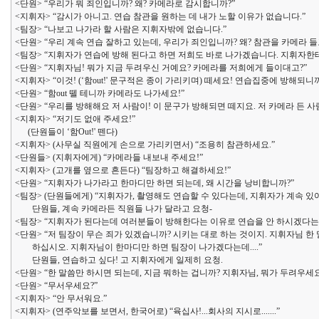
<단원> “우리가 뭐 죄인입니까? 왜? 카메라로 감시합니까?”
<지휘자> “감시가 아니고. 연습 참관을 원하는 데 내가 노할 이유가 없습니다.”
<팀장> “나보고 나가라 할 사람은 지휘자밖에 없습니다.”
<단원> “우리 계속 연습 잘하고 있는데, 우리가 죄인입니까? 왜? 참관을 카메라 
<팀장> “지휘자가 연습에 방해 된다고 하면 저희도 바로 나가겠습니다. 지휘자한테
<단원> “지휘자님! 뭐가 지금 두려우신 거예요? 카메라를 저희에게 들이대고?”
<지휘자> “이것! (‘함out!' 문구적은 종이 가리키며) 떼세요! 연습집중에 방해되니까
<단원> “함out 뗄 테니까 카메라도 나가세요!”
<단원> “우리를 방해해요 저 사람이! 이 문구가 방해되면 떼지요. 저 카메라 든 
<지휘자> “저기도 없애 주세요!”
(단원들이 ‘함Out!' 뗀다)
<지휘자> (사무실 직원에게 손으로 가리키면서) “조용히 참관하세요.”
<단원들> (지휘자에게) “카메라들 내보내 주세요!”
<지휘자> (고개를 옆으로 흔든다) “팀장하고 해결하세요!”
<단원> “지휘자가 나가라고 한마디만 하면 되는데, 왜 시간을 낭비합니까?”
<팀장> (단원들에게) “지휘자가, 촬영해도 연습할 수 있다는데, 지휘자가 계속 있
단원들, 계속 카메라든 직원들 나가 달라고 요청-
<팀장> “지휘자가 된다는데 여러분들이 방해한다는 이유로 연습을 안 하시겠다는
<단원> “저 팀장이 무슨 죄가 있겠습니까? 시키는 대로 하는 것이지. 지휘자님 한
하십시오. 지휘자님이 한마디만 하면 팀장이 나가겠다는데....”
단원들, 연습하고 싶다! 고 지휘자에게 일제히 요청.
<단원> “한 말씀만 하시면 되는데, 지금 뭐하는 겁니까? 지휘자님, 뭐가 두려우세요
<단원> “무서우세요?”
<지휘자> “안 무서워요.”
<지휘자> (연주악보를 보면서, 한국어로) “육십사!...회사의 지시로.......”