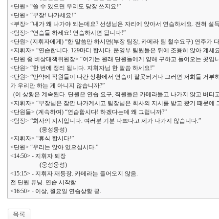
<단원> “쓸 수 있으면 우리도 당장 쓰지요!”
<단원> “부장! 나가세요!”
<부장> “내가 왜 나가야 되는데요? 선생님은 자리에 앉아서 연습하세요. 전혀 설
<팀장> “연습들 하세요! 연습하시면 됩니다!”
<단원> (지휘자에게) “한 말씀만 하시면(부장 팀장, 카메라 팀 철수요구) 연주가 다
<지휘자> “연습합니다. 129마디 합시다. 운영부 팀원들은 뒤에 조용히 앉아 계세요
<단원 중 비상대책위원장> “여기는 원래 단원들에게 양해 구하고 들어오는 곳입니
<단원> “한 번에 정리 됩니다. 지휘자님 한 말씀 하세요!”
<단원> “만약에 직원들이 나간 상황에서 연습이 잘못되거나 그러면 저희들 거부하지
가 우리만 하는 게 아니지 않습니까?”
(이 상황은 계속된다. 단원은 연습 요구, 직원들은 카메라들고 나가지 않고 버티고
<지휘자> “부장님은 잠깐 나가계시고 팀장님은 회사의 지시를 받고 왔기 때문에 
<단원들> (계속하여) “연습합시다! 하겠다는데 왜 그럽니까?”
<팀장> “회사의 지시입니다. 여러분 기분 나쁘다고 제가 나가지 않습니다.”
(웅성웅성)
<지휘자> “휴식 합시다!”
<단원> “우리는 앉아 있으십시다.”
<14:50> - 지휘자 퇴장
(웅성웅성)
<15:15> - 지휘자 재등장. 카메라는 들어오지 않음.
전 단원 튜닝. 연습 시작함.
<16:50> - 이상, 월요일 연습상황 끝.