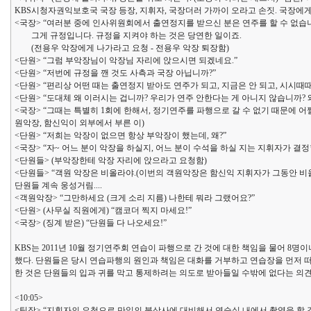
KBS시청자권익보호국 국장 등장, 지휘자, 국장더러 가까이 오라고 손짓. 국장에게
<국장> “여러분 중에 인사위원회에서 출연정지를 받으신 분은 연주를 할 수 없습
그게 규정입니다. 규정을 지켜야 하는 것은 당연한 일이죠.
(전용우 악장에게 나가라고 요청 - 전용우 악장 퇴장함)
<단원> “그럼 부악장님이 악장님 자리에 앉으시면 되겠네요.”
<단원> “저번에 규정을 깬 것도 사측과 국장 아닙니까?”
<단원> “편리상 어떤 때는 출연정지 받아도 연주가 되고, 지금은 안 되고, 시시때때
<단원> “도대체 왜 이러시는 겁니까? 우리가 연주 안한다는 게 아니지 않습니까? 
<국장> “그때는 특별히 1회에 한해서, 정기연주를 파행으로 갈 수 없기 때문에 어쩔 
원악장, 함신익이 외부에서 부른 이)
<단원> “저희는 악장이 없으면 항상 부악장이 했는데, 왜?”
<국장> “자~ 어느 분이 악장을 하실지, 어느 분이 수석을 하실 지는 지휘자가 결
<단원들> (부악장한테 악장 자리에 앉으라고 요청함)
<단원들> “객원 악장은 비올라야.(이번의 객원악장은 함신익 지휘자가 그동안 비
단원들 계속 웅성거림....
<객원악장> “그만하세요 (크게 소리 지름) 나한테 뭐라 그랬어요?”
<단원> (사무실 직원에게) “캠코더 찍지 마세요!”
<국장> (징계 받은) “단원들 다 나오세요!”
KBS는 2011년 10월 정기연주회 연습이 파행으로 간 것에 대한 책임을 물어 8명이나
했다. 단원들은 당시 연습파행의 원인과 책임은 대화를 거부하고 연습장을 먼저 
한 것은 단원들의 입과 귀를 막고 통제하려는 의도로 받아들일 수밖에 없다는 의견
<10:05>
<팀장> “지휘자의 요청으로 만일의 불상사에 대비해서 연습실 내에서 촬영을 할 