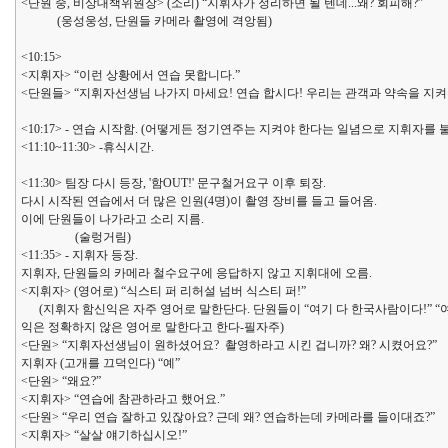
<단원 중, 비상대책위원장> (소리) “지휘자가 정리하면 될 텐데...왜? 회피해?”
(웅성웅성, 단원들 카메라 촬영에 격앙됨)
<10:15>
<지휘자> “이런 상황에서 연습 못합니다.”
<단원들> “지휘자선생님 나가지 마세요! 연습 합시다! 우리는 관객과 약속을 지켜
<10:17> - 연습 시작함. (어떻게든 정기연주는 지켜야 한다는 일념으로 지휘자를
<11:10~11:30> -휴식시간.
<11:30> 팀장 다시 등장, '함OUT!' 문구철거요구 이후 퇴장.
다시 시작된 연습에서 더 많은 인원(4명)이 촬영 장비를 들고 들어옴.
이에 단원들이 나가라고 소리 지름.
(술렁거림)
<11:35> - 지휘자 등장.
지휘자, 단원들의 카메라 철수요구에 응답하지 않고 지휘대에 오름.
<지휘자> (영어로) “식스티 퍼 리허설 넘버 식스티 퍼!”
(지휘자 함신익은 자주 영어로 말한단다. 단원들이 “여기 다 한국사람이다!” “
익은 정확하지 않은 영어로 말한다고 한다-필자주)
<단원> “지휘자선생님이 원하셨어요? 촬영하라고 시킨 겁니까? 왜? 시켰어요?”
지휘자 (고개를 끄덕인다) “예”
<단원> “왜요?”
<지휘자> “연습에 참관하라고 했어요.”
<단원> “우리 연습 잘하고 있잖아요? 근데 왜? 연습하는데 카메라를 들이대죠?”
<지휘자> “살살 얘기하십시오!”