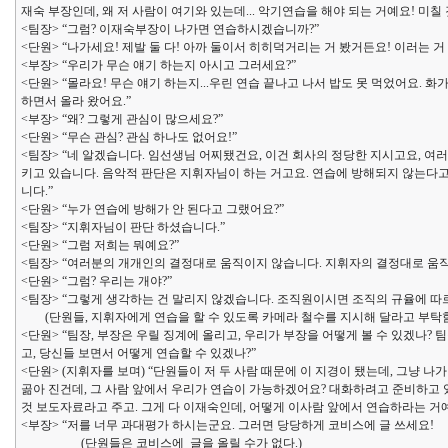
재숙 부장인데, 왜 저 사람이 여기와 있는데... 악기연습을 해야 되는 거예요! 미칠
<팀장> “그럼? 이재숙부장이 나가면 연습하시겠습니까?”
<단원> “나가세요! 제발 둘 다! 아까 둘이서 히히덕거리는 거 봤거든요! 이러는 거
<부장> “우리가 무슨 얘기 하는지 아시고 그러세요?”
<단원> “몰라요! 무슨 얘기 하는지...우린 연습 끝나고 나서 밥도 못 먹었어요. 
하면서 올라 왔어요.”
<부장> “왜? 그렇게 관심이 많으세요?”
<단원> “무슨 관심? 관심 하나도 없어요!”
<팀장> “네 알겠습니다. 임선생님 어찌됐건요, 이건 회사의 정당한 지시고요, 
키고 있습니다. 음악적 판단은 지휘자님이 하는 거고요. 연습에 방해되지 않는다고
니다.”
<단원> “누가 연습에 방해가 안 된다고 그랬어요?”
<팀장> “지휘자님이 판단 하셨습니다.”
<단원> “그럼 저희는 뭐예요?”
<팀장> “여러분의 개개인의 결정대로 움직이지 않습니다. 지휘자의 결정대로 움직
<단원> “그럼? 우리는 개야?”
<팀장> “그렇게 생각하는 건 말리지 않겠습니다. 조직원이시면 조직의 규율에 따
(단원들, 지휘자에게 연습을 할 수 있도록 카메라 철수를 지시해 달라고 부탁
<단원> “팀장, 부장은 우릴 징계에 올리고, 우리가 부장을 어떻게 볼 수 있겠나
고, 당신들 보면서 어떻게 연습할 수 있겠나?”
<단원> (지휘자를 보며) “단원들이 저 두 사람 때문에 이 지경이 됐는데, 그냥 
곪아 진건데, 그 사람 앞에서 우리가 연습이 가능하겠어요? 대화하려고 준비하고 
것 보도자료라고 주고. 그게 다 이재숙인데, 어떻게 이사람 앞에서 연습하라는 거
<부장> “저를 너무 과대평가 하시는군요. 그러면 당당하게 코비스에 글 쓰세요!
(단원들은 코비스에 글을 올릴 수가 없다.)