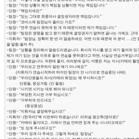
<팀장> “이런 상황이 제가 책임질 상황이면 저는 책임집니다.”
<단원> “책임지세요!”
<팀장> “있는 그대로 최종의사 결정권자라면 책임집니다.”
<단원> “코비스에 팀장님이 올리신 거죠?”
<팀장> “연주 연습이 못하게 된 게 저 때문이라면 제가 책임집니다.”
<단원> “팀장은 명령을 받고 왔기 때문에 결정권자가 말하면 끝나는 거예요. 근데
<지휘자> “팀장님. 정확히 한 번 더 말씀하세요. 어떤 이유 때문에 저 분이 ......
을 말함-필자 주)
<팀장> “상황을 정리해서 말씀드리겠습니다. 회사의 지시를 받고 여기 들어와 있
제가 여기 있는 것을 이유로 들어 연습을 못하겠다고 하면, 사실상 연습거부입니다
게 갈 지 모르겠습니다. 저한테 올지, 여러분에 갈지, 어쨌든 저는 지시(카메라 촬
<단원> “우리보고 연주하지 말란 얘기 아니에요?”
(지휘자가 연습시작하려 하지만 팀장이 안 나가므로 연습중단 사태)
<단원> “우리단원들의 의사(카메라 퇴장)는 왜 무시하시죠?”
단원들, 웅성거림. (안 들림)
<단원> “시키면 시키는 대로 해야 되나요?”
<팀장> “부당한 지시면 거부 하십시오.”
<단원> “거부하게 만드네요.”
(웅성웅성)
<단원> “지휘자님 결정해주십시오!”
<지휘자> (한국어)“백 이번부터 하겠습니다! .리허설 원오투(영어로)”
<단원> “카메라 들이대고...이래서 연습 안하면 징계 주는 시나리오에요?”
<단원> “또 징계 주시려구요?”
<단원> “우리 징계 다 주세요. 그렇게 하세요. 팀장님”