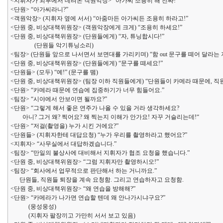
<지휘자가 외부에서 데려온 객원악장> “아가씨 조용히 해 진짜!”
<단원> “아가씨라니?”
<객원악장> (지휘자 옆에 서서) “아줌마든 아가씨든 조용히 하라고!”
<단원 중, 비상대책위원장> (객원악장에게 크게) “조용히 하세요!”
<단원 중, 비상대책위원장> (단원들에게) “자, 튜닝합시다!”
(단원들 악기튜닝소리)
<팀장> (단원들 앞으로 나서면서 보면대를 가리키며) “함 out 문구를 떼어 달라는
<단원 중, 비상대책위원장> (단원들에게) “문구를 떼세요!”
<단원들> (모두) “예!” (문구를 뗌)
<단원 중, 비상대책위원장> (팀장 이하 직원들에게) “단원들이 카메라 때문에, 직
<단원> “카메라 때문에 연습에 집중하기가 너무 힘들어요.”
<팀장> “시야에서 안보이면 될까요?”
<단원> “그렇게 해서 좋은 연주가 나올 수 있을 거라 생각하세요?
아니? 그거 왜? 찍어요? 왜 찍는지 이해가 안가요! 자꾸 거슬리는데!“
<단원> “저걸(촬영을) 누가 시킨 거에요?”
<단원들> (지휘자한테 대답요청) “누가 우리를 촬영하라고 했어요?”
<지휘자> “사무실에서 대답하겠습니다.”
<팀장> “만일의 불상사에 대비해서 지휘자가 협조 요청을 했습니다.”
<단원 중, 비상대책위원장> “그럼 지휘자만 촬영하시오!”
<팀장> “회사에서 업무적으로 판단해서 하는 거니까요.”
단원들, 직원들 퇴장을 계속 요청함. 그리고 연습하자고 요청함.
<단원 중, 비상대책위원장> “왜 연습을 방해해?”
<단원> “카메라가 나가면 연습할 텐데 왜 안나가시냐구요?”
(웅성웅성)
(지휘자 팔장끼고 가만히 서서 보고 있음)