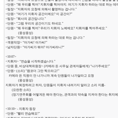
<단원> “왜 우리를 찍어? 지휘자를 찍어야지. 여기가 지휘자 하라는 대로 하는 데야
<팀장> “지휘자의 요청에 의해서 촬영하는 겁니다.”
<단원> “여기가 지휘자 공간이에요? 이 공간이?”
<팀장> “회사의 공간입니다.”
<단원> “그럼 우리의 공간이기도 하네요.”
<단원> “왜 우리를 찍어? 우리가 지휘자 노예에요? 지휘자를 찍어주세요.”
(웅성웅성)
<팀장> “지휘자의 요청에 의해 하라는 대로 하는 겁니다.”
<객원악장> “아가씨! 아가씨!”
<남자단원> “아가씨가 뭐야? 아가씨라니?“
<10:07>
<지휘자> “연습을 시작하겠습니다.”
<단원 중, 비상대책위원장> (카메라 든 사무실 관계자들에게) “나가주세요!”
<단원> (소리) “캠코더 그만 찍으라고!”
카메라 든 직원이 안 나가니까 계속 단원들이 나가달라고 요청
(웅성웅성)
지휘자가 퇴장하려고 하자, 단원들이 지휘자 내려가지 말라고 소리 지름-
(요란한 소리)
(정기연주회를 어떻게든 해야 한다는, 관객과의 약속을 지켜야 한다는 취지에
(웅성웅성)
<10:10> - 지휘자 등장
<단원> “빨리 연습해요!”