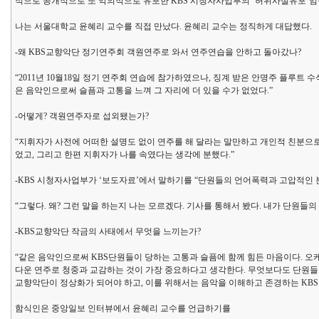
적으로 공개적으로 또 악의적으로 유포한 KBS 시청자사업부의 ‘허위사실유포’임
나는 서울대학교 윤혜리 교수를 직접 만났다. 윤혜리 교수는 정직하게 대답했다.
-왜 KBS교향악단 정기연주회 객원연주로 와서 연주연습을 안하고 돌아갔나?
“2011년 10월18일 정기 연주회 연습에 참가하였으나, 징계 받은 안명주 플루트
은 음악인으로써 슬픔과 고통을 느껴 그 자리에 더 있을 수가 없었다.”
-어떻게? 객원연주자로 섭외됐는가?
“지휘자가 사전에 어떠한 설명도 없이 연주를 해 달라는 말만하고 개인적 친분으로
었고, 그리고 한편 지휘자가 나를 속였다는 생각에 분했다.”
-KBS 시청자사업부가 ‘보도자료’에서 말하기를 “단원들의 언어폭력과 고압적인 
“그렇다. 왜? 그런 말을 하는지 나는 모르겠다. 기사를 통해서 봤다. 내가 단원들
-KBS교향악단 작금의 사태에서 무엇을 느끼는가?
“같은 음악인으로써 KBS단원들이 당하는 고통과 슬픔에 함께 힘든 마음이다. 오
다운 연주로 청중과 교감하는 것이 가장 중요하다고 생각한다. 무엇보다도 단원들이
교향악단이 정상화가 되어야 하고, 이를 위해서는 음악을 이해하고 존경하는 KBS
함식인은 중앙일보 인터뷰에서 윤혜리 교수를 언급하기를