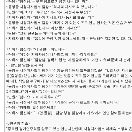
<단원> “팀장님, 누구 명령으로 지금 계시는 겁니까?”
<윤양균 시청자사업부 팀장> “회사의 지시로 와 있습니다.”
<단원> “아, 회사의 누구요? 이재숙씨(시청자부 부장)?”
<지휘자 함신익> “회사의 지시로 제가 동의를 했습니다.”
<윤양균 시청자사업부 팀장> “제가 여기 있는 이유로 연습 안하는 것은 연습 거부
<지휘자 함신익> “저한테 더 이상 묻지 마세요!”
<단원> “그럼 단원들은 어디다 물어 봅니까?”
<지휘자 함신익> “음악에 관한 것만 물어보세요. 저는 튜닝하면 지휘만 할 겁니다.
......
<지휘자 함신익> “제 권한이 아닙니다.”
<단원> “아까는 지휘자님이 나가라고 하니까 나갔잖아요?”
<지휘자 함신익> “팀장님. 정확히 한 번 더 말씀하세요. 어떤 이유 때문에 저 분이 ..
라 촬영을 말함-필자 주)
<윤양균 시청자사업부 팀장> “상황을 정리해서 말씀드리겠습니다. 회사의 지시를 
을(촬영을) 했습니다. 제가 여기 있는 것을 이유로 들어 연습을 못하겠다고 하면,
에 대한 책임은 누구에게 갈 지 모르겠습니다. 저한테 올지, 여러분에 갈지, 어쨌든
<윤양균 시청자사업부 팀장> “여러분의 000(안 들림) 중요하지 않습니다. 지금
까! 그래서? 거부하시겠다는 겁니까?”
<단원> “싫어요! 카메라 치우세요!”
<윤양균 시청자사업부 팀장> “여러분의 동의가 필요한 사항이 아닙니다.”
<단원> “카메라! 철수해주세요!”
<지휘자 함신익> “....(안 들림) ...담당 행정 팀장이 뒤에 앉아서 연습 참여를 
<J단원의 진술>
"중요한 정기연주회를 앞두고 있는 연습시간인데, 시청자사업부 이재숙 부장과 윤