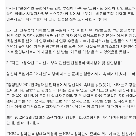
따라서 “만성적인 운영적자로 인한 부실화 가속”을 ‘교향악단 정상화 방안 보고’의
올린 글에서 시청자사업부 스스로가 한 말에서 보듯이, “별도의 전문 인력과 조직,
영부서로의 자기역할이나 입장, 반성을 전혀 도외시한 시각이다.
그리고 “연주능력 저하로 인한 부실화 가속” 이란 이유야말로 교향악단 운영능력의
러 번 얘기했지만, 2006년부터 상임지휘자 공석, 오케스트라 기본편성에서 정원 
객원연주를 섭외, 매 연주 때마다 연주 수준을 고르게 유지하려는 단원들의 노력 등
작년에 들어서야 겨우 단원 7명만 새로 보충, 이런 사실들은 오케스트라 기본편성
스로 운영부서로서의 자질을 의심 받는 ‘왜곡된 역할’을 하고 있었음을 뜻한다.
2. “최근 교향악단 오디션 거부와 관련된 단원들의 해사행위 및 집단행동”
함신익 투입이후 ‘오디션’ 시행에 따르는 문제는 앞글에서 계속 얘기해 왔다. 그러나 
“중앙일보 2012년 3월18일 인터뷰에서 함신익이 속내를 밝혔듯이, “KBS는 기강
오디션이란 교향악단 운영방식에서는 있을 수 없고, 있어서도 안 된다. 평상시에
고, 더욱이 함신익이 오디션 심사자로 데리고 온 사람은 KBS 교향악단 오디션
겠다고 하는 식의 오디션이란? 그런 식의 오디션으로 “기강을 잡는” 오디션이란?
이는 아예 오디션으로 성립자체가 안 된다. 이런 식의 오디션에 대한 거부는 너무나
또한 2012년 2월 7일 프레스센터에서 있었던 ‘KBS교향악단 비상대책위원회’ 명
만 한 번 더 얘기한다.
“‘KBS교향악단 비상대책위원회’는 KBS교향악단이 존폐의 위기에 빠진 현실