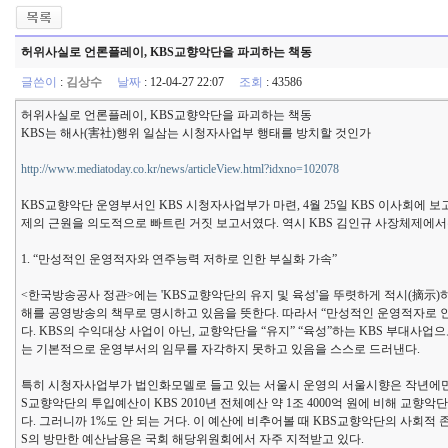
허위사실로 언론플레이, KBS교향악단을 파괴하는 책동
글쓴이
:
김상수
날짜
: 12-04-27 22:07
조회
: 43586
허위사실로 언론플레이, KBS교향악단을 파괴하는 책동
KBS는 해사(害社)행위 일삼는 시청자사업부 행태를 방치할 것인가
http://www.mediatoday.co.kr/news/articleView.html?idxno=102078
KBS교향악단 운영부서인 KBS 시청자사업부가 마련, 4월 25일 KBS 이사회에 
제의 근원을 의도적으로 빠트린 거짓 보고서였다. 역시 KBS 김인규 사장체제에
1. “만성적인 운영적자와 연주능력 저하로 인한 부실화 가속”
<한국방송공사 정관>에는 'KBS교향악단의 유지 및 육성'을 뚜렷하게 적시(摘示)
해를 공영방송의 책무로 명시하고 있음을 뜻한다. 따라서 “만성적인 운영적자로 
다. KBS의 수익대상 사업이 아닌, 교향악단을 “유지” “육성”하는 KBS 부대사
는 기본적으로 운영부서의 임무를 자각하지 못하고 있음을 스스로 드러낸다.
특히 시청자사업부가 법인화모델로 들고 있는 서울시 운영의 서울시향은 작년에만 
S교향악단의 투입예산이 KBS 2010년 전체예산 약 1조 4000억 원에 비해 교향악단 예산
다. 그러니까 1%도 안 되는 거다. 이 예산에 비추어볼 때 KBS교향악단의 사회적 
S의 방만한 예산남용은 국회 해당위원회에서 자주 지적받고 있다.