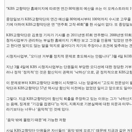
“KBS 교향악단 홈페이지에 따르면 연간 80억원의 예산을 쓰는 이 오케스트라의 1년
중앙일보가 KBS교향악단의 연간 예산을 80억에서부터 100억까지 수시로 고무줄
기에 더하여 KBS교향악단은 연 “연주회 고작 40회”를 한 사실이 없다. 또 중앙
KBS교향악단은 김호정 기자가 기사를 쓴 2011년엔 85회 연주했다. 2008년엔 93회,
청자사업부가 관리하는 부실한 홈페이지 기록만 보고 그것을 인용해 ‘있었던 연주회
고 한다면 맞지도 않는 말을 억지로 끌어다가 자기의 주장이나 조건에 맞추려는 
시청자사업부, "오디션 거부를 정치적 문제로 호도해서는 안됩니다" 3월 4일 KOB
지난 3월 4일에 KBS 시청자사업부는 단원들의 부당한 오디션에 대한 정당한 거부를
러나 정작 ‘정치적’인 것은 함신익이 권력의 ‘낙하산’으로, 곧 정치적으로 KBS
이 문제로부터 KBS교향악단 파행이 시작됐다. 나는 앞글에서 “고도의 전문성이
악단과 KBS교향악단 57년 역사상 함신익 이전에는 없었던 일이고 앞으로도 일어나
그렇다. 지금 KBS교향악단이 함신익 퇴출을 주장하고 있는 이유는 그가 ‘낙하산지
는 음해, 징계로 “기강을 잡겠다”는 억지, 지휘자로 기본실력에 대한 의문과 터
라기보다는 너무나 ‘음악적’인 것에 있다.
‘음악 밖에 몰랐기 때문’에 가능한 저항
사실 KBS교향악단 단원들은 자신들이 ‘음악 밖에 모르기’ 때문에 지금과 같은 