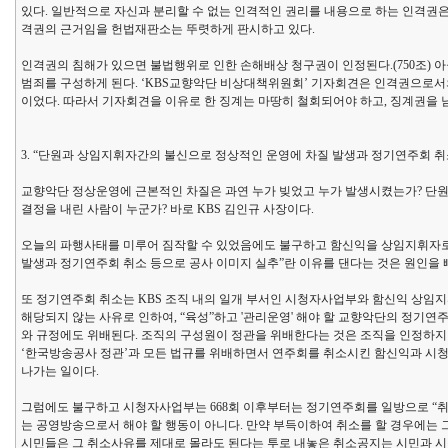
있다. 일반적으로 자신과 분리할 수 없는 인격적인 권리를 내용으로 하는 인격권은
격권의 근거임을 헌법재판소는 뚜렷하게 판시하고 있다.
인격권의 침해가 있으면 불법행위로 인한 손해배상 청구권이 인정된다.(750조) 
범죄를 구성하게 된다. ‘KBS교향악단 비상대책위원회’ 기자회견은 인격권으로서
이었다. 따라서 기자회견을 이유로 한 징계는 마땅히 철회되어야 하고, 징계권을
3. “단원과 상임지휘자간의 불신으로 정상적인 운영에 차질 발생과 정기연주회 취
교향악단 정상운영에 근본적인 차질은 과연 누가 빚었고 누가 발생시켰는가? 단원 
결정을 내린 사람이 누군가? 바로 KBS 김인규 사장이다.
오늘의 파행사태를 미루어 짐작할 수 있었음에도 불구하고 함신익을 상임지휘자로
발생과 정기연주회 취소 등으로 공사 이미지 실추”란 이유를 댄다는 것은 원인을
또 정기연주회 취소는 KBS 조직 내의 일개 부서인 시청자사업부와 함신익 상임
해당되지 않는 사유로 인하여, “육성”하고 '관리운영' 해야 할 교향악단의 정기연주
와 규정에도 위배된다. 조직의 구성원이 정관을 위배한다는 것은 조직을 인정하지
‘한국방송공사 정관’과 모든 법규를 위배하면서 연주회를 취소시킨 함신익과 시청
나가는 일이다.
그럼에도 불구하고 시청자사업부는 668회 이후부터는 정기연주회를 일방으로 “취소
는 공영방송으로서 해야 할 행동이 아니다. 만약 부득이하여 취소를 할 경우에는 
시민들은 그 취소사유를 제대로 몰라도 된다는 투로 내놓은 취소공지는 시민과 시