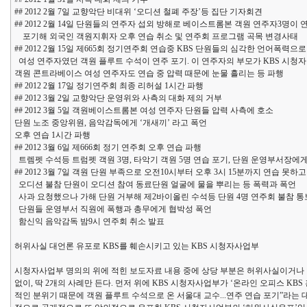
## 2012 2월 7일 교향악단 비대위 ‘오디션 철폐 주장’등 집단 기자회견
## 2012 2월 14일 단원들의 연주자 섭외 방해로 베이스트롬본 객원 연주자3명이 
포기해 외국인 객원지휘자 오후 연습 취소 및 연주회 프로그램 곡목 변경사태
## 2012 2월 15일 제665회 정기연주회 연습중 KBS 단원들의 심각한 언어폭력으로
여성 연주자였던 객원 플루트 수석이 연주 포기. 이 연주자의 부모가 KBS 시
객원 콘트라베이스 여성 연주자도 연습 중 압력 때문에 눈물 흘리는 등 파행
## 2012 2월 17일 정기연주회 최종 리허설 1시간 파행
## 2012 3월 2일 교향악단 운영위와 사측의 대화 제의 거부
## 2012 3월 5일 객원베이스트롬본 여성 연주자 단원들 압력 사측에 호소
단원 노조 중앙위원, 음악감독에게 ‘개새끼’ 라고 폭언
오후 연습 1시간 파행
## 2012 3월 6일 제666회 정기 연주회 오후 연습 파행
트렘펫 수석등 트럼펫 객원 3명, 타악기 객원 5명 연습 포기, 단원 운영부서장에
## 2012 3월 7일 객원 단원 부족으로 오전10시부터 오후 3시 15분까지 연습 못하
오디션 불참 단원이 오디션 참여 동료단원 얼굴에 물을 뿌리는 등 폭력과 폭언
사과 요청했으나 가해 단원 거부해 제2바이올린 수석등 단원 4명 연주회 불참 통
단원들 운영부서 직원에 폭행과 총무에게 협박성 폭언
함신익 음악감독 밤9시 연주회 취소 발표
허위사실 대언론 유포로 KBS를 훼손시키고 있는 KBS 시청자사업부
시청자사업부 명의의 위에 적힌 보도자료 내용 중에 상당 부분은 허위사실이거나 
없이, 딱 2개의 사례만 든다. 먼저 위에 KBS 시청자사업부가 ‘온라인 오피스 KBS 
적인 분위기 때문에 객원 플루트 수석으로 온 서울대 교수...연주 연습 포기”라는