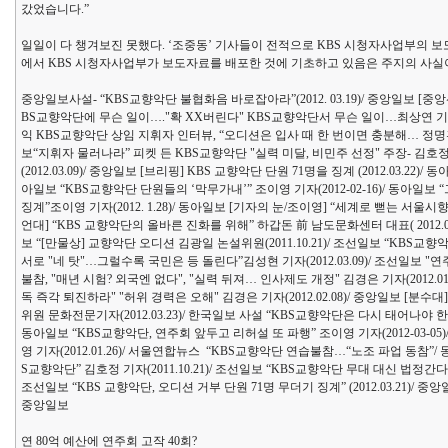
갔었습니다.”
일일이 다 챙겨보진 못했다. ‘조중동’ 기사들이 전적으로 KBS 시청자사업부의 
에서 KBS 시청자사업부가 보도자료를 배포한 것에 기초하고 있음은 주지의 사실
중앙일보사설- “KBS교향악단 불협화음 바로잡아라”(2012. 03.19)/ 중앙일보 
BS교향악단에 무슨 일이…."확 XX버린다" KBS교향악단서 무슨 일이…최상연 기자(20
익 KBS교향악단 상임 지휘자 인터뷰, “오디션은 입사 때 한 번이면 충분해… 정명훈 
보“지휘자 물러나라” 피켓 든 KBS교향악단 "실력 미달, 비민주 선정" 주장- 김호정 기
(2012.03.09)/ 중앙일보 [브리핑] KBS 교향악단 단원 71명을 징계 (2012.03.2
아일보 “KBS교향악단 단원들의 ‘막무가내’” 조이영 기자(2012-02-16)/ 동아일보
징계”조이영 기자(2012. 1.28)/ 동아일보 [기자의 눈/조이영] “세계로 뻗는 서울시향, 
언대] “KBS 교향악단의 올바른 진화를 위해” 하갑돈 前 남도문화센터 대표( 2012.03.
보 “[만물상] 교향악단 오디션 김광일 논설위원(2011.10.21)/ 조선일보 “KBS교향
서로 "네 탓"…그럴수록 국민은 등 돌린다”김성현 기자(2012.03.09)/ 조선일보 
불참, "매년 시험? 외국엔 없다", "실력 뒤져… 인사제도 개정" 김경은 기자(2012.01
독 즉각 퇴진하라" "허위 경력은 오해" 김경은 기자(2012.02.08)/ 중앙일보 
위원 문화전문기자(2012.03.23)/ 한국일보 사설 “KBS교향악단은 다시 태어나야 한
동아일보 “KBS교향악단, 연주회 앞두고 리허설 또 파행” 조이영 기자(2012-03-0
영 기자(2012.01.26)/ 서울연합뉴스 “KBS교향악단 연습불참…“노조 파업 동참”/ 
S교향악단” 김호정 기자(2011.10.21)/ 조선일보 “KBS교향악단 무대 대신 법정간다” 김성
조선일보 “KBS 교향악단, 오디션 거부 단원 71명 무더기 징계” (2012.03.21)/ 
중앙일보
연 80억 예산에 연주회 고작 40회?