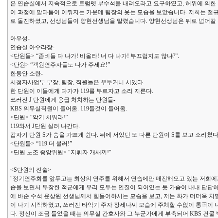
은 연습실에서 지속적으로 트럼펫 부수석을 내려오라고 요구하였고, 허위에 의한 부
이 과정에 말다툼이 이뤄지는 가운데 팀장의 웃는 모습을 보았습니다. 저희는 절규
로 돌진하셨고, 선생님들이 양현선생님을 말렸습니다. 양현선생님은 뒤로 넘어갈 듯
아우성-
연습실 아수라장-
<단원들> “좀비들 다 나가! 비올라! 너 다 나가! 부끄럽지도 않냐?”.
<단원> “객원연주자들도 나가 주세요!”
한동안 소란-
시청자사업부 부장, 팀장, 직원들은 우두커니 서있다.
한 단원이 이들에게 다가가 119를 부르자고 소리 지른다.
쓰러진 J 단원에게 응급 처치하는 단원들-
KBS 의무실직원이 들어옴. 119들것이 들어옴.
<단원> “악기 치워라!”
119와서 J단원 실려 나간다.
갑자기 단원 S가 숨을 가쁘게 쉰다. 뒤에 서있던 또 다른 단원이 S를 보고 소리쳤다
<단원들> “119 더 불러!”
<단원 노조 중앙위원> "지휘자 개새끼!"
<S단원의 진술>
"정기연주회를 앞두고는 최상의 연주를 위해서 연습에만 매진해오고 있는 저희에
습을 보면서 무장한 적군에게 우리 모두는 인질이 되어있는 듯 가슴이 내내 답답
에 바순 수석 윤상원 선생님께서 힘들어하시는 모습을 보고, 저는 화가 더더욱 치
이 나기 시작하였고, 쓰러진 타악기 주자 장세나씨 모습에 주체할 수없이 통곡이 
다. 정신이 조금 들었을 때는 의무실 간호사와 그 누군가에게 부축되어 KBS 건물