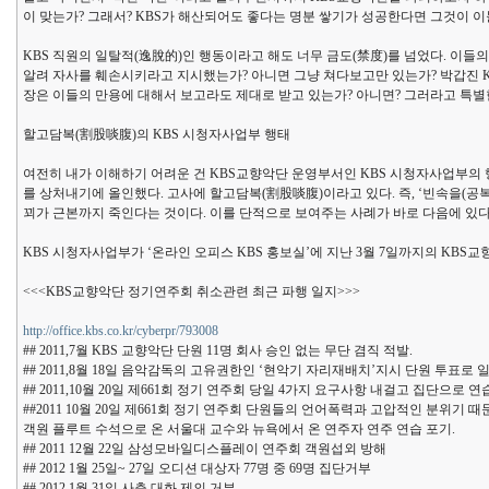
이 맞는가? 그래서? KBS가 해산되어도 좋다는 명분 쌓기가 성공한다면 그것이 
KBS 직원의 일탈적(逸脫的)인 행동이라고 해도 너무 금도(禁度)를 넘었다. 이
알려 자사를 훼손시키라고 지시했는가? 아니면 그냥 쳐다보고만 있는가? 박갑진 K
장은 이들의 만용에 대해서 보고라도 제대로 받고 있는가? 아니면? 그러라고 특
할고담복(割股啖腹)의 KBS 시청자사업부 행태
여전히 내가 이해하기 어려운 건 KBS교향악단 운영부서인 KBS 시청자사업부의 
를 상처내기에 올인했다. 고사에 할고담복(割股啖腹)이라고 있다. 즉, ‘빈속을(공
꾀가 근본까지 죽인다는 것이다. 이를 단적으로 보여주는 사례가 바로 다음에 있다
KBS 시청자사업부가 ‘온라인 오피스 KBS 홍보실’에 지난 3월 7일까지의 KB
<<<KBS교향악단 정기연주회 취소관련 최근 파행 일지>>>
http://office.kbs.co.kr/cyberpr/793008
## 2011,7월 KBS 교향악단 단원 11명 회사 승인 없는 무단 겸직 적발.
## 2011,8월 18일 음악감독의 고유권한인 ‘현악기 자리재배치’지시 단원 투표로
## 2011,10월 20일 제661회 정기 연주회 당일 4가지 요구사항 내걸고 집단으로
##2011 10월 20일 제661회 정기 연주회 단원들의 언어폭력과 고압적인 분위기 때
객원 플루트 수석으로 온 서울대 교수와 뉴욕에서 온 연주자 연주 연습 포기.
## 2011 12월 22일 삼성모바일디스플레이 연주회 객원섭외 방해
## 2012 1월 25일~ 27일 오디션 대상자 77명 중 69명 집단거부
## 2012 1월 31일 사측 대화 제의 거부