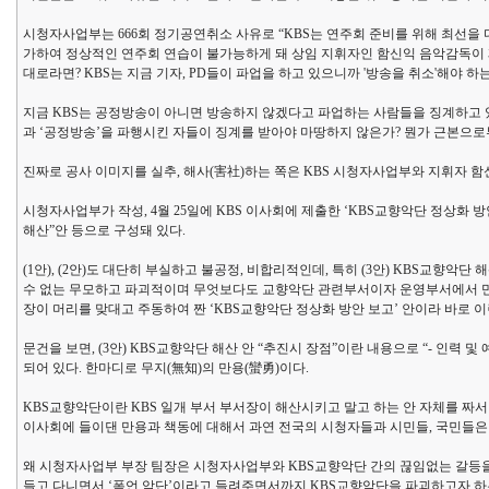
시청자사업부는 666회 정기공연취소 사유로 “KBS는 연주회 준비를 위해 최선
가하여 정상적인 연주회 연습이 불가능하게 돼 상임 지휘자인 함신익 음악감독이 제
대로라면? KBS는 지금 기자, PD들이 파업을 하고 있으니까 '방송을 취소'해야 하
지금 KBS는 공정방송이 아니면 방송하지 않겠다고 파업하는 사람들을 징계하고 있
과 ‘공정방송’을 파행시킨 자들이 징계를 받아야 마땅하지 않은가? 뭔가 근본으
진짜로 공사 이미지를 실추, 해사(害社)하는 쪽은 KBS 시청자사업부와 지휘자 
시청자사업부가 작성, 4월 25일에 KBS 이사회에 제출한 ‘KBS교향악단 정상화 방안
해산”안 등으로 구성돼 있다.
(1안), (2안)도 대단히 부실하고 불공정, 비합리적인데, 특히 (3안) KBS교향
수 없는 무모하고 파괴적이며 무엇보다도 교향악단 관련부서이자 운영부서에서 만든
장이 머리를 맞대고 주동하여 짠 ‘KBS교향악단 정상화 방안 보고’ 안이라 바로 이
문건을 보면, (3안) KBS교향악단 해산 안 “추진시 장점”이란 내용으로 “- 인력 
되어 있다. 한마디로 무지(無知)의 만용(蠻勇)이다.
KBS교향악단이란 KBS 일개 부서 부서장이 해산시키고 말고 하는 안 자체를 짜서 
이사회에 들이댄 만용과 책동에 대해서 과연 전국의 시청자들과 시민들, 국민들은
왜 시청자사업부 부장 팀장은 시청자사업부와 KBS교향악단 간의 끊임없는 갈등을
들고 다니면서 ‘폭언 악단’이라고 들려주면서까지 KBS교향악단을 파괴하고자 하는