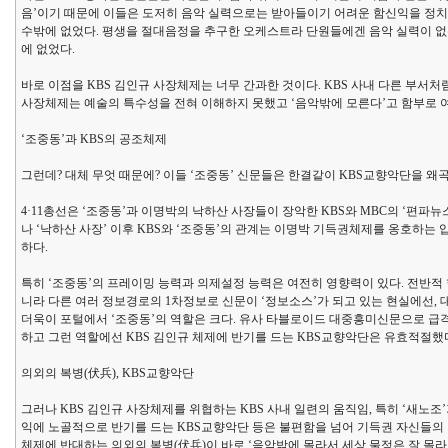
음’이기 때문에 이들은 도저히 음악 실력으로는 받아들이기 어려운 함신익을 정치
수밖에 없었다. 평생을 절대음정을 추구한 오케스트라 단원들에겐 음악 실력이 없
에 없었다.
바로 이점을 KBS 김인규 사장체제는 너무 간과한 것이다. KBS 사내 다른 부
사장체제는 예술의 특수성을 전혀 이해하지 못했고 ‘음악밖에 모른다’고 함부로 여
‘조중동’과 KBS의 공조체제
그런데? 대체 무엇 때문에? 이들 ‘조중동’ 신문들은 한결같이 KBS교향악단을 왜
4·11총선은 ‘조중동’과 이명박의 낙하산 사장들이 장악한 KBS와 MBC의 ‘편파
나 ‘낙하산 사장’ 이후 KBS와 ‘조중동’의 관계는 이명박 기득권체제를 옹호하
하다.
특히 ‘조중동’의 프레이밍 능력과 의제설정 능력은 여전히 영향력이 있다. 전반적
니라 다른 여러 정보경로의 1차정보로 신문이 ‘정보소스’가 되고 있는 현실에선
더욱이 포털에서 ‘조중동’의 역할은 크다. 유사 타블로이드 대중흥미신문으로 급
하고 그런 역할에선 KBS 김인규 체제에 반기를 드는 KBS교향악단은 유효적절했
의외의 복병(伏兵), KBS교향악단
그러나 KBS 김인규 사장체제를 위협하는 KBS 사내 일련의 움직임, 특히 ‘새노
익에 노골적으로 반기를 드는 KBS교향악단 등은 불편함을 넘어 기득권 자신들의 
체제에 반대하는 의외의 복병(伏兵)이 바로 ‘음악밖에 몰라서 세상 물정은 잘 몰라