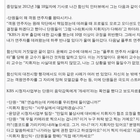
중앙일보 2012년 3월 18일자에 기사로 나간 함신익 인터뷰에서 그는 다음과 같이
-단원들이 왜 객원 연주자를 왕따시키나.
“객원 연주자는 원래 악단에서 책임졌는데 데려올 때 프로필도 모르고 오디션도 안
결정을 하겠다고 했더니 단원들이 ‘그럼 니네(회사와 지휘자)가 다해라’고 하더라
“KBS가 외부 출강에 대한 감사를 했는데 10명 이상이 규정을 위반했다. 그래서 
내가 연주자를 데려왔는데 하루 반나절 있다가 울며 돌아갔다. 다음날 플루트 연주자 
함신익의 거짓말은 끝이 없다. 윤혜리 교수에 대해서 그는 “플루트 연주자 서울대 윤
따”를 당해 윤 교수가 돌아간 것처럼 말하고 있다. 이는 거짓말이다. 윤혜리 교수
리 교수는 “지휘자는 사실대로 말하지 않았고, 나는 그 상황을 받아 들일수가 없었
함신익의 대전시향 행각에서도 이와 같은 사례가 여러 번 있었다. 자신의 눈 밖에
고는 객원연주자를 그 자리에 앉혀 모멸감을 주는 등, 이에 단원들은 극도의 스트
KBS 시청자사업부는 단원이 음악감독에게 '개새끼'라는 폭언을 했다고 보도자료를
<단원> “왜? 연습하는데 카메라를 우리한테 들이댑니까?”
<지휘자 함신익> “사무실에서 대답하겠습니다.”
<윤양균 시청자사업부 팀장> “만일의 불상사에 대비해서 지휘자가 협조 요청을 
<단원> “왜 우릴 카메라로 찍으시는 겁니까? 이거 누구 허락 받고 찍는 거예요? 
까? (캠코드를 가리키며) 내려놓으세요. 그거. 아니? 여기 지휘자만 있어요? 분
다고 말씀하세요? 나가라는 말에 권한 없다고 하셨잖아요? 이거 찍지 마세요! 지금
<지휘자 함신익> (단원들을 향해) “직접 얘기하세요!”