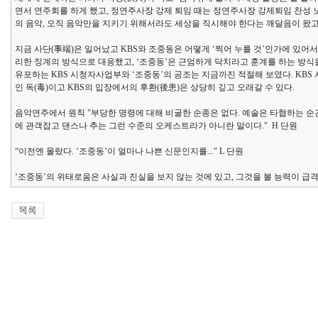
면서 연주회를 하게 했고, 정연주사장 강제 퇴임 때는 정연주사장 강제퇴임 찬성
의 음악, 오직 음악만을 지키기 위해서라도 세상을 직시해야 한다는 깨달음이 왔고
지금 사단(事端)은 일어났고 KBS와 조중동은 어떻게 ‘찍어 누를 것’인가에 있어
리한 징계의 방식으로 대응했고, ‘조중동’은 근엄하게 닥치라고 훈계를 하는 방식을 
유포하는 KBS 시청자사업부와 ‘조중동’의 공조는 지금까진 적절해 보였다. KB
인 독(毒)이고 KBS의 입장에서의 후환(後患)은 상당히 깊고 오래갈 수 있다.
음악연주에서 원칙 "부당한 명령에 대해 비굴한 순종은 없다. 예술은 타협하는 순간
에 관객잡고 댄스나 추는 그런 수준의 오케스트라가 아니란 말이다." H 단원
“이전엔 몰랐다. ‘조중동’이 얼마나 나쁜 신문인지를..." L 단원
‘조중동’의 위태로움은 사실과 진실을 보지 않는 것에 있고, 그것을 볼 능력이 급격