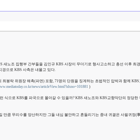
S 새노조 집행부 간부들을 김인규 KBS 사장이 무더기로 형사고소하고 총선 이후 최경영
경으로 KBS 사측은 내몰고 있다.
최봉락 위원장 해촉(파면) 포함, 71명의 단원을 징계하는 초법적인 압박과 함께 K
www.mediatoday.co.kr/news/articleView.html?idxno=101881
)
이런 식으로 KBS를 파국으로 몰아갈 수 있을까? KBS 새노조와 KBS교향악단의 정당
킬 만큼 무리수를 양산하지만 그들 내심 불안하고 흔들리기는 종내 귀결은 사필귀정(事