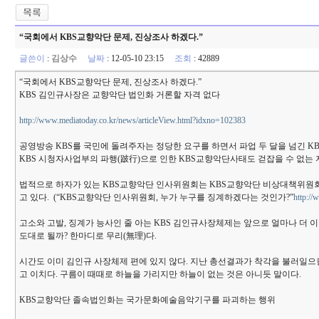
“국회에서 KBS교향악단 문제, 진상조사 하겠다.”
글쓴이
:
김상수
날짜
: 12-05-10 23:15
조회
: 42889
“국회에서 KBS교향악단 문제, 진상조사 하겠다.”
KBS 김인규사장은 교향악단 법인화 거론할 자격 없다
http://www.mediatoday.co.kr/news/articleView.html?idxno=102383
공영방송 KBS를 국민에 돌려주자는 정당한 요구를 하면서 파업 두 달을 넘긴 KB
KBS 시청자사업부의 파행(跛行)으로 인한 KBS교향악단사태도 걷잡을 수 없는 지
법적으로 하자가 있는 KBS교향악단 인사위원회는 KBS교향악단 비상대책위원회 
고 있다. (“KBS교향악단 인사위원회, 누가 누구를 징계하겠다는 것인가?”
http://
고소와 고발, 징계가 능사인 줄 아는 KBS 김인규사장체제는 앞으로 얼마나 더 
도대로 될까? 한마디로 무리(無理)다.
시간도 이미 김인규 사장체제 편에 있지 않다. 지난 총선결과가 착각을 불러일으
고 이치다. 구름이 때때로 하늘을 가리지만 하늘이 없는 것은 아니듯 말이다.
KBS교향악단 졸속법인화는 국가문화예술음악기구를 파괴하는 행위