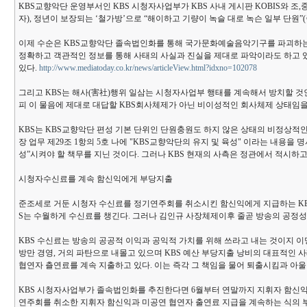
KBS교향악단 운영부서인 KBS 시청자사업부가 KBS 사내 게시판 KOBIS와 조,
자), 정년이 보장되는 ‘철가방’으로 “해이하고 기량이 녹슬 대로 녹슨 일부 단
이제 수순은 KBS교향악단 졸속법인화를 통해 국가문화예술음악기구를 파괴하는 공
정확하고 객관적인 정보를 통해 사태의 사실과 진실을 제대로 파악이라도 하고 있을
있다.
http://www.mediatoday.co.kr/news/articleView.html?idxno=102078
그리고 KBS는 해사(害社)행위 일삼는 시청자사업부 행태를 계속해서 방치할 것인
피 이 물음에 제대로 대답할 KBS회사체제가 아닌 비이성적인 회사체제 상태임을 
KBS는 KBS교향악단 편성 기본 단위인 단원충원도 하지 않은 상태의 비정상적인 오
장 업무 제29조 1항의 5호 나에 "KBS교향악단의 유지 및 육성" 이라는 내용
성”시켜야 할 책무를 지닌 것이다. 그러나 KBS 현재의 사측은 정관에서 적시하
시청자수신료를 계속 함신익에게 부당지출
준조세로 거둔 시청자 수신료를 정기연주회를 취소시킨 함신익에게 지급하는 KBS 
S는 수월하게 수신료를 챙긴다. 그러나 김인규 사장체제이후 줄곧 방송의 공정성
KBS 수신료는 방송의 공공적 이익과 공익적 가치를 위해 쓰라고 내는 것이지 이
방만 경영, 거의 파탄으로 내몰고 있으며 KBS 예산 부당지출 낭비의 대표적인
협연자 츨연료를 계속 지출하고 있다. 이는 즉각 그 책임을 물어 퇴출시킴과 아울
KBS 시청자사업부가 졸속법인화를 추진한다면 6월부터 연말까지 지휘자 함신익
연주회를 취소한 지휘자 함신익과 미공연 협연자 출연료 지급을 계속하는 식의 