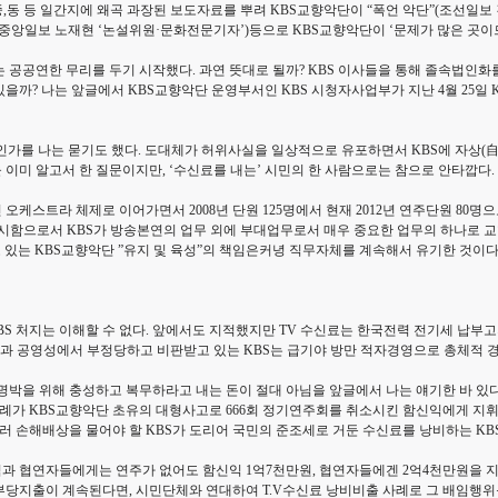
중,동 등 일간지에 왜곡 과장된 보도자료를 뿌려 KBS교향악단이 “폭언 악단”(조선일보 김
원”(중앙일보 노재현 ‘논설위원·문화전문기자’)등으로 KBS교향악단이 ‘문제가 많은 곳
공연한 무리를 두기 시작했다. 과연 뜻대로 될까? KBS 이사들을 통해 졸속법인화를 
까? 나는 앞글에서 KBS교향악단 운영부서인 KBS 시청자사업부가 지난 4월 25일 K
가를 나는 묻기도 했다. 도대체가 허위사실을 일상적으로 유포하면서 KBS에 자상(自傷
이미 알고서 한 질문이지만, ‘수신료를 내는’ 시민의 한 사람으로는 참으로 안타깝다.
케스트라 체제로 이어가면서 2008년 단원 125명에서 현재 2012년 연주단원 80명으로
을 명시함으로서 KBS가 방송본연의 업무 외에 부대업무로서 매우 중요한 업무의 하나로 교
고 있는 KBS교향악단 ”유지 및 육성”의 책임은커녕 직무자체를 계속해서 유기한 것이다
처지는 이해할 수 없다. 앞에서도 지적했지만 TV 수신료는 한국전력 전기세 납부고지서
과 공영성에서 부정당하고 비판받고 있는 KBS는 급기야 방만 적자경영으로 총체적 경
명박을 위해 충성하고 복무하라고 내는 돈이 절대 아님을 앞글에서 나는 얘기한 바 있다
 사례가 KBS교향악단 초유의 대형사고로 666회 정기연주회를 취소시킨 함신익에게 지
러 손해배상을 물어야 할 KBS가 도리어 국민의 준조세로 거둔 수신료를 낭비하는 KB
과 협연자들에게는 연주가 없어도 함신익 1억7천만원, 협연자들에겐 2억4천만원을 지
부당지출이 계속된다면, 시민단체와 연대하여 T.V수신료 낭비비출 사례로 그 배임행