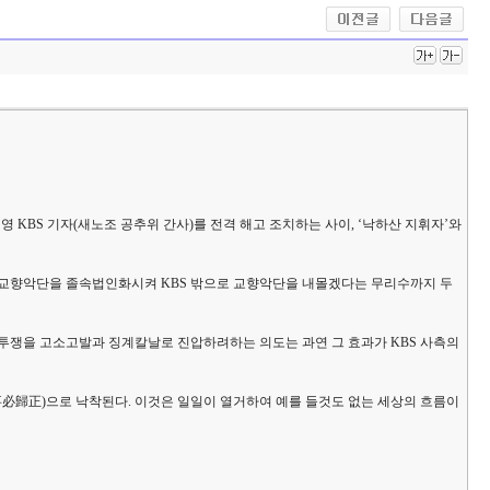
 KBS 기자(새노조 공추위 간사)를 전격 해고 조치하는 사이, ‘낙하산 지휘자’와
BS교향악단을 졸속법인화시켜 KBS 밖으로 교향악단을 내몰겠다는 무리수까지 두
한 투쟁을 고소고발과 징계칼날로 진압하려하는 의도는 과연 그 효과가 KBS 사측의
必歸正)으로 낙착된다. 이것은 일일이 열거하여 예를 들것도 없는 세상의 흐름이