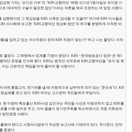
성현 기자), ‘오디션 거부’의 “KBS교향악단 ‘배짱 오디션”(동아일보 조이영 기
이므로 대대적인 수술이 필요한 집단’이라는 여론을 왜곡 조장하는 데 앞장 서왔다.
감행한다면 그 뒷감당을 KBS 사측은 감내할 수 있을까? 여기에 KBS 이사들은
BS 이사회에 보고한 ‘KBS교향악단 정상화 방안’의 허구를 분명하게 지적한 바
)을 입히고 있는 자사직원이 정작 KBS 직원이 맞는가? 하고 나는 물었다. 어차
 줄었다. 그 80명에서 징계를 71명이 받았다. KBS <한국방송공사 정관>은 제5
향악단 운영을 인식해 왔다. KBS는 법적인 의무로써 KBS교향악단을 “유지 및 육
. 이는 근본적인 책임을 따져 물어야 할 사항이다.
에 통합고지, 전기세를 낼 때 자동적으로 납부하게 되어 있는 ‘준조세’다. KB
영실패를 겪고 있다. KBS 적자는 고스란히 국민들에게 부담이다.
. 현 이명박 특보출신 KBS사장 김인규는 국민들 시선은 아랑곳하지 않고 KBS를
휘료를 미화 달러로 주고, 이어 줄줄이 정기연주회를 취소하면서도 객원 지휘료와
S 방만경영 사례다.
출해야 한다고 시청자사업부가 작성한 보고서에 기재되어 있다. 주시한다. 만약
위를 묻겠다.