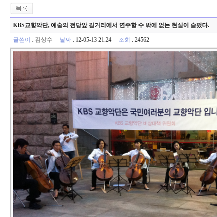
KBS교향악단, 예술의 전당앞 길거리에서 연주할 수 밖에 없는 현실이 슬펐다.
글쓴이
:
김상수
날짜
: 12-05-13 21:24
조회
: 24562