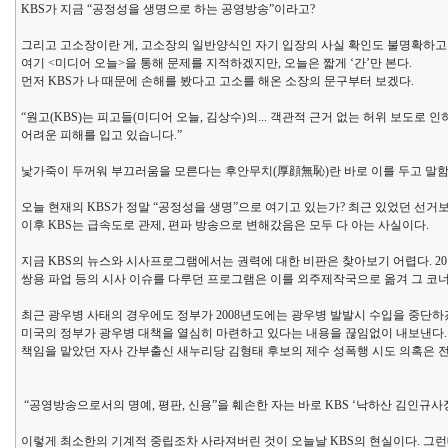
KBS가 지금 “공정성을 생명으로 하는 공영방송”이라고?
그리고 고소장이란 게, 고소장의 일반양식인 자기 입장의 사실 확인도 불명확하고 
여기 <미디어 오늘>을 통해 문제를 지적하겠지만, 오늘은 짧게 ‘간’만 본다.
먼저 KBS가 나 때문에 손해를 봤다고 고소를 해온 소장의 문구부터 보겠다.
“원고(KBS)는 피고들(미디어 오늘, 김상수)의... 객관적 근거 없는 허위 보도
어려운 피해를 입고 있습니다.”
낯가죽이 두꺼워 부끄러움을 모른다는 후안무치(厚顔無恥)란 바로 이를 두고 말
오늘 현재의 KBS가 정말 “공정성을 생명”으로 여기고 있는가? 최근 있었던 선거보도
이후 KBS는 급속도로 관제, 편파 방송으로 변해갔음은 모두 다 아는 사실이다.
지금 KBS의 뉴스와 시사프로그램에서는 권력에 대한 비판은 찾아보기 어렵다. 201
쌍용 파업 등의 시사 이슈를 다루던 프로그램은 이를 외주제작국으로 옮겨 그 코너
최근 광우병 사태의 경우에도 정부가 2008년도에는 광우병 발발시 수입을 중단하
미국의 정부가 광우병 대책을 열심히 마련하고 있다는 내용을 끊임없이 내보낸다. 
책임을 맡았던 자사 간부출신 새누리당 김형태 후보의 제수 성폭행 시도 의혹은 
“공영방송으로서의 명예, 평판, 신용”을 훼손한 자는 바로 KBS ‘낙하산 김인규사
이렇게 최소한의 기계적 중립조차 사라져버린 것이 오늘날 KBS의 현실이다. 그런