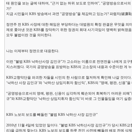
태 원인을 보는 글에 대하여, “근거 없는 허위 보도로 인하여”, “공영방송으로서의
가?
지금 시민들이 KBS 방송에서 과연 “공영방송”을 체감하고 있는가? 파렴치(破廉恥
정연주 전 KBS 사장에 대한 해임은 부당하다는 대법원의 확정 판결은 무엇을 의미하
제로 쫒아낸 것은 KBS를 장악하기 위한 정권의 희대 사기극임이 명백히 밝혀졌음을
모두 불법이란 것을 의미한다.
나는 이제부터 정면으로 대응한다.
이런 “불법 KBS 낙하산사장 김인규”가 고소라는 이름으로 전면전을 나에게 요구
지스러웠다. 국가의 공영방송을 표방하는 KBS의 고소장의 내용과 수준이란 게 누
KBS교향악단을 파괴한 자들을 시민의 한 사람으로 철저하게 확인해 나갈 것이다.
‘낙하산 사장 김인규’와 ‘낙하산 상임지휘자 함신익’, KBS의 “명예, 평판, 신용”을
“공영방송으로서의 명예, 평판, 신용이 심각하게 훼손되어 회복하기 어려운 피해”를
규”와 KBS교향악단 ‘낙하산 상임지휘자 함신익’이 바로 그 인물들임을 여기 실증
KBS 노보의 보도를 빼돌린 “불법 KBS 낙하산 사장 김인규”
2010년 11월 4일에 있었던 일이다. “불법 KBS 낙하산사장 김인규”가 당시
리)을 급하게 찾는다. KBS 노보의 보도를 하루 전인 사전에 빼돌려 배포 전에 