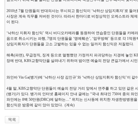
2010년 7월 단원들의 반대의사는 무시되고 함신익이 ‘낙하산 상임지휘자’로 들어
사장은 계속 직무를 저버린 것이다. 따라서 한마디로 비정상적인 오케스트라 체제를 
이 된다.
‘낙하산 지휘자 함신익’ 역시 비디오카메라를 동원하여 연습중인 단원들을 카메라
음으로 취소시키는 파행, 7명의 단원들을 ‘명예훼손’, ‘업무방해’ 등으로 각 1억원
상임지휘자가 단원들을 고소 고발하는 있을 수 없는 일까지 함신익은 저질렀다.
해촉(파면), 무급정직, 징계 등으로 멀쩡했던 가정까지 파괴당하는 지경에 놓인 
장에 반대, KBS교향악단을 살려내기 위하여 밤이면 예술의 전당 큰길가에서 시
와인바 Vin Ga(뱅가)에 ‘낙하산 사장 김인규’와 ‘낙하산 상임지휘자 함신익’이 같
4월 말, KBS교향악단 단원들이 예술의 전당 거리 앞에서 연주를 하고 있던 같은 
(뱅가)가 있다. 뱅가의 인터넷 홈페이지 안내 글에는 “국내 최대인 750여 종의 
와인에는 8백 50만원(DRC)에 달하는...." 위치는 신사동에 위치한 자생한방병원을 
함신익은 밤중에 같이 앉아 있었다. (계속)