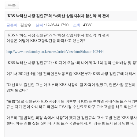
‘KBS 낙하산 사장 김인규’와 ‘낙하산 상임지휘자 함신익’의 관계
글쓴이
:
김상수
날짜
: 12-05-14 17:00
조회
: 43360
‘KBS 낙하산 사장 김인규’와 ‘낙하산 상임지휘자 함신익’의 관계
이들은 어떻게 KBS교향악단을 파괴하고 있는가?
http://www.mediatoday.co.kr/news/articleView.html?idxno=102444
‘KBS 낙하산 사장 김인규’가 <미디어 오늘>과 나에게 각 1억 원씩 손해배상 및
여기서 2012년 4월 9일 전국언론노동조합 KBS본부가 KBS 사장 김인규에 대해서 
“대선특보 출신인 그는 애초부터 KBS 사장이 될 자격이 없었고, 언론사찰 문건이
망쳐 놓았다.”
“불법”으로 김인규가 KBS 사장이 된 이후부터 KBS는 툭하면 사내직원들과 대외에 고
규는 자기 돈이 아니라고 국민의 T.V시청 수신료로 마구 고소고발을 해도 되는가?
아무리 “불법적인 과정 속에서 사장”이 됐지만 김인규의 고소 고발 건은 KBS 창사
한다. 이는 죄를 짓는 짓이다. 시민들과 국민들에게. 이 죄는 반드시 단죄 당한다.