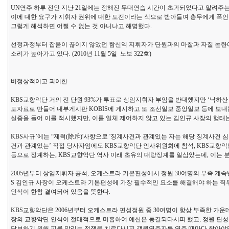
UN연주 하루 전인 지난 21일에는 정해진 무대연습 시간이 초과되었다고 알려주
이에 대한 요구가 지휘자 권위에 대한 도전이라는 식으로 받아들여 총무에게 폭언
그렇게 해석하면 어쩔 수 없는 것 아니냐고 해명했다.
선정과정부터 잡음이 끊이지 않았던 함신익 지휘자가 단원과의 마찰과 자질 논란
소리가 높아가고 있다. (2010년 11월 5일 노보 322호)
비정상적이고 괴이한
KBS교향악단 거의 전 단원 93%가 투표로 상임지휘자 부임을 반대했지만 ‘낙하산
도자료로 만들어 내부게시판 KOBIS에 게시하고 또 조선일보 중앙일보 등에 보
실증을 들어 이를 적시했지만, 이를 일체 제어하지 않고 있는 김인규 사장의 행
KBS사규’에는 “제척(除斥)'사항으로 '징계사건과 관계있는 자는 해당 징계사건
건과 관계있는’ 직접 당사자임에도 KBS교향악단 인사위원회에 참석, KBS교향악단 
등으로 징계하는, KBS교향악단 역사 이래 초유의 대량징계를 일삼았는데, 이는 
2005년부터 상임지휘자 공석, 오케스트라 기본편성에서 정원 30여명의 부족 계속방
S 김인규 사장이 오케스트라 기본편성에 가장 필수적인 요소를 해결해야 하는 
인식이 한참 결여되어 있음을 뜻한다.
KBS교향악단은 2006년부터 오케스트라 편성정원 중 30여명이 항상 부족한 가운
장의 교향악단 인식이 절대적으로 미흡하여 예산은 동결되다시피 했고, 정원 편성은
담보하기 위해 피를 말리는 전쟁을 치르다시피 객원연주자를 연주 때마다 찾아야만