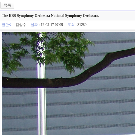
The KBS Symphony Orchestra National Symphony Orchestra.
글쓴이
:
김상수
날짜
: 12-05-17 07:09
조회
: 31289