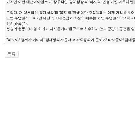
어쩌면 이번 대선이야말로 저 상투적인 '경제성장'과 '복지'와 '민생'이란 너무나
그렇다. 저 상투적인 '경제성장'과 '복지'와 '민생'이란 주장들과는 이젠 거리를 두어
그럼 무엇일까? 2012년 대선의 최대쟁점과 최선의 화두는 과연 무엇일까? 딱 하나
정의(正義)다.
정권의 행동이나 일 처리가 사사롭거나 한쪽으로 치우치지 않고 공평과 공정을 일
"바보야! 경제가 아니야! 경제정의가 문제고 사회정의가 문제야! 바보들아! 김대중