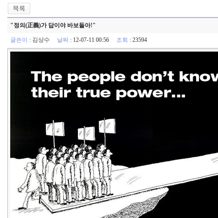
"정의(正義)가 답이야 바보들아!"
글쓴이
:
김상수
날짜
: 12-07-11 00:56
조회
: 23594