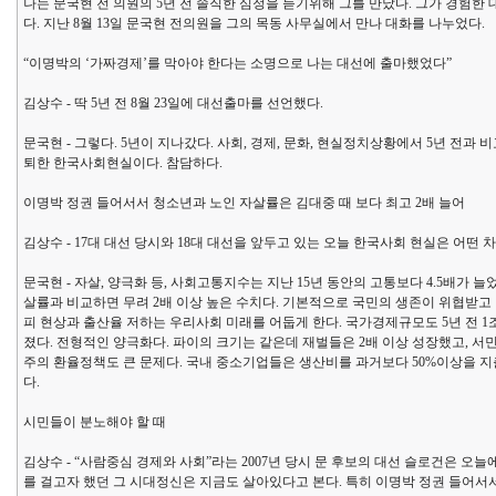
나는 문국현 전 의원의 5년 전 솔직한 심정을 듣기위해 그를 만났다. 그가 경험
다. 지난 8월 13일 문국현 전의원을 그의 목동 사무실에서 만나 대화를 나누었다.
“이명박의 ‘가짜경제’를 막아야 한다는 소명으로 나는 대선에 출마했었다”
김상수 - 딱 5년 전 8월 23일에 대선출마를 선언했다.
문국현 - 그렇다. 5년이 지나갔다. 사회, 경제, 문화, 현실정치상황에서 5년 전과
퇴한 한국사회현실이다. 참담하다.
이명박 정권 들어서서 청소년과 노인 자살률은 김대중 때 보다 최고 2배 늘어
김상수 - 17대 대선 당시와 18대 대선을 앞두고 있는 오늘 한국사회 현실은 어떤 
문국현 - 자살, 양극화 등, 사회고통지수는 지난 15년 동안의 고통보다 4.5배가 
살률과 비교하면 무려 2배 이상 높은 수치다. 기본적으로 국민의 생존이 위협받고
피 현상과 출산율 저하는 우리사회 미래를 어둡게 한다. 국가경제규모도 5년 전 1조
졌다. 전형적인 양극화다. 파이의 크기는 같은데 재벌들은 2배 이상 성장했고, 서
주의 환율정책도 큰 문제다. 국내 중소기업들은 생산비를 과거보다 50%이상을 
다.
시민들이 분노해야 할 때
김상수 - “사람중심 경제와 사회”라는 2007년 당시 문 후보의 대선 슬로건은 
를 걸고자 했던 그 시대정신은 지금도 살아있다고 본다. 특히 이명박 정권 들어서