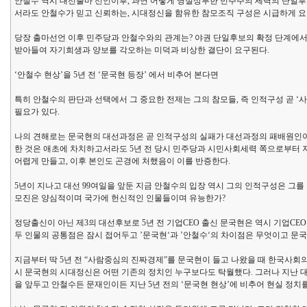
안철수 역시 대선출마 선언이후, 과연 어떻게 명실상부한 민주주의 세력의 단일후보가
서라도 안철수가 믿고 신뢰하는, 시대정신을 함유한 참모조직 구성은 시급하게 요
당장 출마선언 이후 민주당과 안철수와의 관계는? 야권 단일후보의 확정 단계에서 
받아들여 자기희생과 양보를 각오하는 미덕과 비상한 결단이 요구된다.
‘안철수 현상’을 5년 전 ‘문국현 등장’ 에서 비추어 본다면
특히 안철수의 판단과 선택에서 그 중요한 전제는 그의 참모들, 즉 인적구성 곧 ‘사
필요가 있다.
나의 견해로는 문국현의 대선과정은 곧 인적구성의 실패가 대선과정의 패배원인이라
한 것은 애초에 차치하고서라도 5년 전 당시 민주당과 시민사회세력 쪽으로부터
어렵게 만들고, 이후 본인도 곤경에 처했음이 이를 반증한다.
5년이 지나고 대선 99여일을 앞둔 지금 안철수의 입장 역시 그의 인적구성은 그
모진은 양심적이며 국가에 헌신적인 인물들이며 유능한가?
정당출신이 아닌 제3의 대선후보로 5년 전 기업CEO 출신 문국현은 역시 기업CEO
두 인물의 공통점은 잠시 접어두고 ’문국현‘과 ’안철수‘의 차이점은 무엇이고 문
지금부터 딱 5년 전 “사람중심의 진짜경제”를 문국현이 들고 나왔을 때 한국사회
시 문국현의 시대정신은 어떤 기존의 정치인 누구보다도 탁월했다. 그러나 지난 
을 앞두고 안철수든 문재인이든 지난 5년 전의 ‘문국현 현상’에 비추어 현실 정치를 