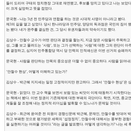
들이 도리어 구태의 정치현장 그대로 재연됐고, 후보를 망치고 있다고 나는 보았다.
이 크게 실망하고 뜻을 접었다.
문국현 - 나는 5년 전 민주당과 연합을 하는 것은 시대적 사명이 아니라고 봤다.
제3의 길을 열고 싶었다. 당시 한나라당과 민주당, 양당의 독과점은 국민의 짐이 됐
는 봤다. 내가 완주를 결심한 건, 그 당시 유권자들과의 약속이기도 했다.
김상수 - 안철수 교수가 어떤 판단과 결정을 할는지, 지금 많은 사람들이 주목하고
성, 그를 보고 몰려드는 ‘사람’, 또는 그가 선택하는 ‘사람’에 대한 그의 판단
를 결정하고, 심지어 민주통합당 역시 당 인력의 인적쇄신은 이번 선거의 승패까지
문국현 - 사람을 판단하는 안목의 중요성은 더할 수 없이 중요하다. 사람을 읽어내
‘안철수 현상’, 어떻게 이해하고 있는가?
김상수 - 박근혜 지지세는 일정 고정적이지만 완고하다. 그래서 ‘안철수 현상’은 
문국현 - 읽었다. 안 교수 책을 보면서 보람 있는 씨앗이 이제 태동하기 시작한다
는 책에서 봤다. 이번 정권이 기존체제에 대한 부패의 극단이다. 학연, 지연, 종
계들을 잘 조정해 내는 정치적 리더십을 발휘할 수 있느냐가 문제일 것이다.
김상수 - 최근에 윤여준 전 의원이 경향신문에 박근혜, 문재인, 안철수를 빗대어 
하고 부패한 것으로 평가받은 세력의 ‘섭정정치’, 안철수에 대해서는 풍부한 경험
을 실현하기는 어려울 것이다."라는 글을 발표했다. 어떻게 생각하는가? 나는 세