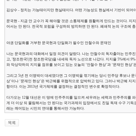
김상수 - 정치는 가능태이지만 현실태이다. 어떤 가능성도 현실에서 기반이 되어
문국현 - 지금 안 교수가 꼭 해야할 것은 소통체제를 원활하게 만드는 것이다. 
어서는 안 된다. 전국적 포럼을 구성하되 방치하면 안 된다. 폐쇄적 논의 구조에 
야권 단일화를 거부한 문국현과 단일화가 필수인 안철수와 문재인
나는 문국현과의 대화에서 일정 의견이 달랐다. 나는 안철수의 독자출마는 민주진영
고, '창조한국'(전 창조한국당)을 내세워 독자 노선으로 나갔다. 지지율 5%에
와 막상막하의 지지율 점유를 보이고 있는 오늘의 ‘안철수 현상’과 ‘문재인 현상’
그리고 5년 전 이명박이 대세였다면 그 이명박을 꺾기에는 당시 민주당 후보나 문
상’이나 ‘문재인 현상’은 박근혜를 위협적으로 압박하고 있다. 그러나 박근혜 지지
항이다. 이는 2013년 국가체제를 결정하는 결정적인 변수로 확정적이다.
다가오는 12월 대선은 이 땅에 민주주의를 일으켜 세우려는 세력과 민주주의를 
게 더 이상 되 물림해서는 안 된다는 국가과제의 입장에서도 친일 독재 수구 기
래는 깨어있는 시민의 연대를 통해서만 가능하다.