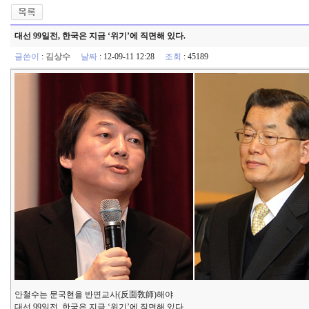
대선 99일전, 한국은 지금 ‘위기’에 직면해 있다.
글쓴이
:
김상수
날짜
: 12-09-11 12:28
조회
: 45189
안철수는 문국현을 반면교사(反面敎師)해야
대선 99일전, 한국은 지금 ‘위기’에 직면해 있다.