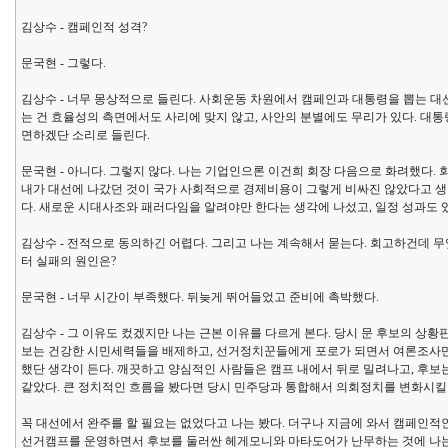
김상수 - 캠페인적 성격?
문국현 - 그렇다.
김상수 - 너무 몽상적으로 들린다. 사회운동 차원에서 캠페인과 대통령을 뽑는 대선
는 건 효율성의 측면에서도 사리에 맞지 않고, 사안의 분별에도 무리가 있다. 대
면하겠단 소리로 들린다.
문국현 - 아니다. 그렇지 않다. 나는 기업인으론 이건희 회장 다음으로 화려했다.
내가 대선에 나갔던 것이 국가 사회적으로 경제비용이 그렇게 비싸진 않았다고 생
다. 새로운 시대사조와 패러다임을 알려야만 한다는 생각에 나섰고, 일정 성과도 
김상수 - 전적으로 동의하긴 어렵다. 그리고 나는 계속해서 묻는다. 회고하건데 
터 실패의 원인은?
문국현 - 너무 시간이 부족했다. 뒤늦게 뛰어들었고 준비에 촉박했다.
김상수 - 그 이유도 컸겠지만 나는 근본 이유를 다르게 본다. 당시 문 후보의 상
보는 건강한 시민세력들을 배제하고, 선거정치꾼들에게 포로가 되면서 여론조사만
했단 생각이 든다. 깨끗하고 양심적인 사람들은 캠프 내에서 뒤로 밀려나고, 후
같았다. 큰 정치적인 흐름을 봤다면 당시 민주당과 통합해서 의회정치를 변화시킬 
꼭 대선에서 완주를 할 필요는 없었다고 나는 봤다. 더구나 지금에 와서 캠페인적
선거캠프를 운영하면서 후보를 둘러싼 헤게모니와 마타도어가 난무하는 것에 나는 