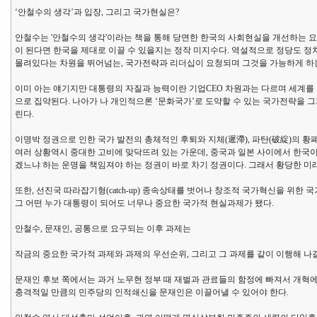
‘안철수의 생각’과 입장, 그리고 국가현실은?
안철수는 '안철수의 생각'이라는 책을 통해 당면한 한국의 사회현실을 개선하는 요체
이 된다면 한국을 제대로 이끌 수 있을지는 정작 미지수다. 역설적으로 정당도 
몰려있다는 차원을 뛰어넘는, 국가전략과 리더십이 요청되며 그것을 가능하게 하는
이미 아는 얘기지만 대통령의 자질과 능력이란 기업CEO 차원과는 다르며 세계를
으로 집약된다. 나아가 나 개인적으론 ‘문화국가’로 도약할 수 있는 국가전략을 
린다.
이명박 정권으로 인한 국가 발전의 총체적인 후퇴와 지체(遲滯), 파탄(破綻)의 
여러 상황역시 중대한 고비에 맞닥뜨려 있는 가운데, 중국과 일본 사이에서 한국이 
겠느냐 하는 운명을 책임져야 하는 정권이 바로 차기 정권이다. 그래서 황당한 
또한, 선진국 따라잡기형(catch-up) 종속상태를 벗어나 창조적 국가혁신을 위
그 어떤 누가 대통령이 되어도 너무나 중요한 국가적 현실과제가 됐다.
안철수, 문재인, 공통으로 요구되는 이후 과제는
작금의 중요한 국가적 과제와 과제의 우선순위, 그리고 그 과제를 같이 이행해 
문재인 후보 쪽에서는 과거 노무현 정부 때 재벌과 관료들의 함정에 빠져서 개혁
충격적일 만큼의 민주당의 인적쇄신을 문재인은 이끌어낼 수 있어야 한다.