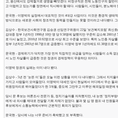
고, 용산에서도 강제철거로 생명을 빼앗겼다. 비정규직은 전체 노동인구의 절반이 
고 더럽히고 있는가를 정면에서 직시해야 할 때다. 사람들이, 시민들이, 분노해야 
문국현 - 이명박의 실정에서 대표적인 것이 4대강 사업이다. 이것은 환경적 생태
방식으로는 새로운 사회의 창조적인 동력을 만들지는 못할 것이라고 내다봤다. 그래
김상수 - 한국보건사회연구원 김승권 선임연구위원이 22일 '보건복지포럼' 최신호(
김대중 정부 1년차인 1998년 10만 명 당 9.58명에 달했지만 꾸준히 감소해 2001년 
로 다시 늘었고, 2010년 10.92명으로 사상 최고 수준을 보였다. 특히 노인층 자살
정부 1년차인 2003년 60.7명으로 급증했다. 이명박 정부 1년차에도 61.38명으로 
문국현 - 경제위기가 닥치면 가장 먼저 직접적인 파급을 당하는 사람들이 소득 없
서 노인 자살률이 급증한 것은 정권의 경제정책이 무용하단 의미다.
이명박 정권의 실패는 이미 내다 봤다.
김상수 - 5년 전 ‘눈뜬 이’들은 오늘 이런 상황을 이미 다 내다봤다. 그래서 지
가지고 사람들이 모여들었다. 이명박이 대세인 당시 현실에서 어디에서 무슨 돌파
위원장자리로 뛰어들었다가 한 3개월, 중도에 그만두고 미루던 해외일정 때문에 밖
당시 문 후보는 여론조사 전문가 등, 정치기술자를 자처했지만, 내 눈엔 ‘정치부
에게 내 의사를 제대로 전달할 기회 자체가 없었다. 불과 몇 십 명 캠프 내 인원들
후보에게서 소통능력에서부터 근본적인 회의가 일었다.
문국현 - 당시에 나는 너무 준비가 촉박했고 또 부족했다.