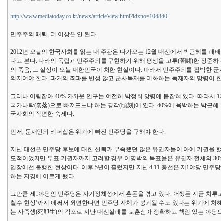
http://www.mediatoday.co.kr/news/articleView.html?idxno=104840
민주주의 패퇴, 더 이상은 안 된다.
2012년 오늘의 한국사회를 읽는 내 주관은 다가오는 12월 대선에서 박근혜를 패
다고 본다. 나라의 독립과 민주주의를 구현하기 위해 평생을 고투(苦鬪)한 장준하
의 죽음, 그 실상이 오늘 대한민국이 처한 현실이다. 따라서 민주주의를 핍박한 
의지여야 한다. 과거의 죄과를 반성 않고 군사독재를 미화하는 독재자의 망령이 
그러나 어림잡아 40% 가까운 인구는 여전히 박정희 망령에 붙잡혀 있다. 따라서 
국가나락(奈落)으로 빠져드느냐 하는 경각(頃刻)에 있다. 40%에 육박하는 박근
국사회의 직면한 숙제다.
먼저, 문재인의 리더십은 위기에 빠진 민주당을 구해야 한다.
지난 대선은 민주당 후보에 대한 신뢰가 부족했던 많은 유권자들이 아예 기권을 했다
도적이었지만 투표 기권자까지 고려할 경우 이명박의 득표율은 유권자 전체의 30%
입장에선 불행한 현상이다. 이후 5년이 흘렀지만 지난 4.11 총선은 제1야당 민
하는 지경에 이르게 됐다.
그만큼 제1야당인 민주당은 자기정체성에서 혼돈을 겪고 있다. 어쨌든 지금 치루고 
철수 현상’까지 애써서 외면한다면 민주당 자체가 붕괴될 수도 있다는 위기에 처해
는 사즉생(死卽生)의 각오로 지난 대선실패를 교훈삼아 정확하고 책임 있는 야당