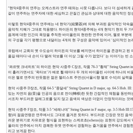
“현악4중주의 연주는 오케스트라 연주 때와는 사뭇 다릅니다. 보다 더 섬세하게 
같이 연주하는 연주자에 대한 세심하고 끈질긴 관심과 상대에 대한 음악적인 정성
이렇듯 현악4중주의 연주에는 네 현악기(絃樂器)에 의해 부과된 음악적인 약속
음악적 지혜가 그대로 적용됐다. 하이든의 현악4중주에는 4개 현악기 현의 두 
음계에 대한 인간의 욕​​망을 추적한 바이올린의 현란한 연주에 이어, 첼로 부분
의 구성을 각기 평행으로 내달리는 4개의 현 구성은 음악에 있어서 ‘심미적인 논
유럽에서 교회의 옛 수도승이 하이든의 악보를 베끼면서 하이든을 존경하고 된 이
옮길 때마다 내 손이 다 떨려 악보를 더 이상 그릴 수가 없었다’ 는 이야기는 빈 
‘콰르텟 크네히트’의 하이든 현악 사중주 C장조, 작품 76-3 “황제” String Quarte
이 흘러가면서도 ‘옥타브’가 배로 튈 때마다 두 개의 바이올린 사이에 하나의 
이은 첼로 연주의 반듯함은 젊은 첼리스트 주연선(서울시향 첼로 수석)의 실력을
현악 사중주 D장조, 작품 64-5 “종달새” String Quartet in D major, op
있는 자연의 음(音)을 인공의 음으로 전이(轉移)한 듯한 간접적인 체험을 동반
서조차 부드러운 알레그로를 잊지 않고 음색의 색상은 더없이 안정적이라는 것에 
현악 사중주 F장조, 작품 3-5 “세레나데” String Quartet in F major, o
향)의 젊음연령은 연주에서도 그대로 옮겨온 듯하다. 부드러운 긴장은 멋진 음색
러운 분위기로 자유로운 형식을 표현하는 스케르초(scherzo)는 표현의 강도
올라의 연주에서 마치 경쾌한 듀엣 연주에서 경험하는 즐거움을 연주에서 경험한
리고 보게끔 한다.