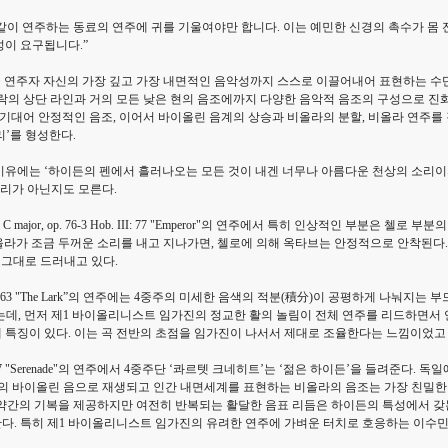
같이 연주하는 동료의 연주에 귀를 기울여야만 합니다. 이는 예민한 신경의 촉수가 몸 
이 요구됩니다.”
을 연주자 자신의 가장 깊고 가장 내면적인 음악성까지 스스로 이끌어내어 표현하는 
가락의 상단 라인과 거의 모든 낮은 현의 음조에까지 다양한 음악적 음조의 구성으로 진
에 기대어 안정적인 음조, 이어서 바이올린 음계의 상승과 비올라의 분할, 비올라 연주
리’를 형성한다.
유에는 ‘하이든의 펜에서 흘러나오는 모든 것이 내겐 너무나 아름다운 천상의 소리이자
소리가 아닌지도 모른다.
t in C major, op. 76-3 Hob. III: 77 "Emperor"의 연주에서 특히 인상적인
비올라가 조금 두꺼운 소리를 내고 지나가면, 첼로에 의해 옥타브는 안정적으로 안착된다
 그대로 드러내고 있다.
. 64-5 Hob. III: 63 "The Lark”의 연주에는 4중주의 미세한 음색의 적분(積分)이 
하는데, 먼저 제1 바이올리니스트 임가진의 정교한 활의 놀림이 전체 연주를 리드하면서
특징이 있다. 이는 곡 전반의 초점을 임가진이 나서서 제대로 조율한다는 느낌이었고 
p. 3-5 Hob III:17 "Serenade"의 연주에서 4중주단 ‘콰르텟 크네히트’는 ‘젊은 하이
의 바이올린 음으로 재생되고 인간 내면세계를 표현하는 비올라의 음조는 가장 친밀한 
에서 약간의 기복을 제공하지만 여전히 반복되는 활달한 음표 리듬은 하이든의 특성에서 
다. 특히 제1 바이올리니스트 임가진의 유려한 연주에 가벼운 터치로 호응하는 이수민