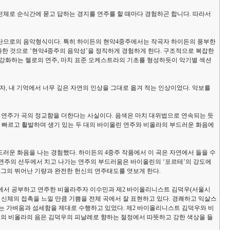
전체로 순식간에 묻고 답하는 경지를 연주를 할 때마다 경험하곤 합니다. 따라서
수단으로의 음악형식이다. 특히 하이든의 현악4중주에서는 작곡자 하이든의 풍부한
화한 것으로 ‘현악4중주의 음악성’을 정직하게 경험하게 한다. 구조적으로 복잡한
를 강화하는 첼로의 연주, 마치 표준 오케스트라의 기초를 형성하듯이 악기별 섹션
, 내 기억에서 너무 깊은 자연의 인상을 그대로 옮겨 적는 인상이었다. 악보를
 부분은 첼로 부분의 연주가 곡의 정교함을 더한다는 사실이다. 음색은 마치 대위법으로 연속되는 듯
. 빠르고 활발하며 생기 있는 두 대의 바이올린 연주와 비올라의 부드러운 화음에
공평하게 나눠지는 부드러운 화음을 나는 경험했다. 하이든의 4중주 작품에서 이 곡은 자연에서 들을 수
 연주의 선두에서 치고 나가는 연주의 부드러움은 바이올린의 ‘포르테’의 강도에
그의 뛰어난 기량과 완전한 헌신의 연주태도를 엿보게 한다.
든’을 들려준다. 독일에서 공부하고 연주한 비올라주자 이수민과 제2 바이올리니스트 김덕우(서울시
신체의 접촉을 느낄 만큼 기쁨을 전체 곡에서 잘 표현하고 있다. 경쾌하고 익살스
갖는 가벼움과 섬세함을 제대로 수행하고 있었다. 제2 바이올리니스트 김덕우와 비
의 비올라의 음은 김덕우의 피날레로 향하는 절정에서 따뜻하고 강한 색상을 들