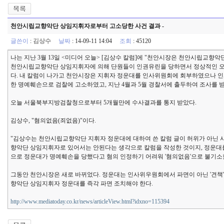
천안시립교향악단 상임지휘자로부터 고소당한 사건 결과 -
글쓴이
:
김상수
날짜
: 14-09-11 14:04
조회
: 45120
나는 지난 3월 13일 <미디어 오늘> [김상수 칼럼]에 "천안시장은 천안시립교향
천안시립교향악단 상임지휘자에 의해 단원들이 인권유린을 당하면서 정상적인 오
다. 내 칼럼이 나가고 천안시장은 지휘자 정운대를 인사위원회에 회부하였으나 인
한 명예훼손으로 검찰에 고소하였고, 지난 4월과 5월 경찰서에 출두하여 조사를 받
오늘 서울북부지방검찰청으로부터 5개월만에 수사결과를 통지 받았다.
김상수, "혐의없음(죄없음)"이다.
"김상수는 천안시립교향악단 지휘자 정운대에 대하여 쓴 칼럼 글이 허위가 아닌 
향악단 상임지휘자로 있어서는 안된다는 생각으로 칼럼을 작성한 것이지, 정운대를
으로 정운대가 명예훼손을 당했다고 혐의 인정하기 어려워 '혐의없음'으로 불기소
그동안 천안시장은 새로 바뀌었다. 정운대는 인사위우원회에서 파면이 아닌 '견책'
향악단 상임지휘자 정운대를 즉각 파면 조치해야 한다.
http://www.mediatoday.co.kr/news/articleView.html?idxno=115394